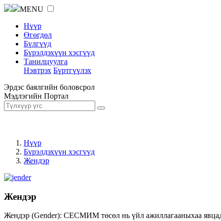
MENU
Нүүр
Өгөгдөл
Бүлгүүд
Бүрэлдэхүүн хэсгүүд
Танилцуулга
Нэвтрэх
Бүртгүүлэх
Эрдэс баялгийн боловсрол
Мэдлэгийн Портал
Нүүр
Бүрэлдэхүүн хэсгүүд
Жендэр
Жендэр
Жендэр (Gender): СЕСМИМ төсөл нь үйл ажиллагааныхаа явцад ж