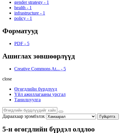
gender strategy
-
1
health
-
1
infrastructure
-
1
policy
-
1
Форматууд
PDF
-
5
Ашиглах зөвшөөрлүүд
Creative Commons At...
-
5
close
Өгөгдлийн бүрдлүүд
Үйл ажиллагааны урсгал
Танилцуулга
Дараахаар эрэмбэлэх
Гүйцэтгэ.
5-н өгөгдлийн бүрдэл олдлоо