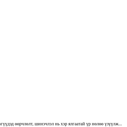
үүдэд өөрчлөлт, шинэчлэл нь хэр ялгаатай үр нөлөө үзүүлж...