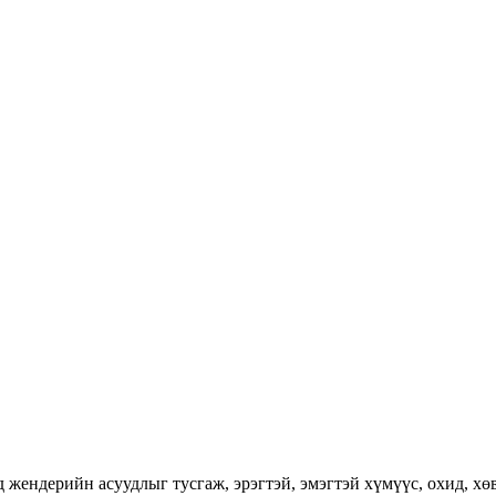
ендерийн асуудлыг тусгаж, эрэгтэй, эмэгтэй хүмүүс, охид, хөвг