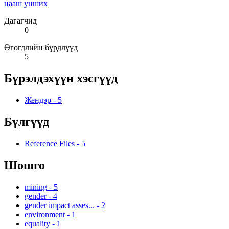
цааш унших
Дагагчид
0
Өгөгдлийн бүрдлүүд
5
Бүрэлдэхүүн хэсгүүд
Жендэр
-
5
Бүлгүүд
Reference Files
-
5
Шошго
mining
-
5
gender
-
4
gender impact asses...
-
2
environment
-
1
equality
-
1