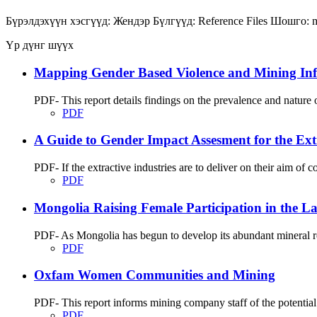
Бүрэлдэхүүн хэсгүүд:
Жендэр
Бүлгүүд:
Reference Files
Шошго:
Үр дүнг шүүх
Mapping Gender Based Violence and Mining Infr
PDF- This report details findings on the prevalence and natu
PDF
A Guide to Gender Impact Assesment for the Extr
PDF- If the extractive industries are to deliver on their aim of c
PDF
Mongolia Raising Female Participation in the La
PDF- As Mongolia has begun to develop its abundant mineral res
PDF
Oxfam Women Communities and Mining
PDF- This report informs mining company staff of the potential
PDF