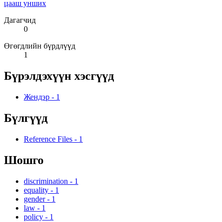
цааш унших
Дагагчид
0
Өгөгдлийн бүрдлүүд
1
Бүрэлдэхүүн хэсгүүд
Жендэр
-
1
Бүлгүүд
Reference Files
-
1
Шошго
discrimination
-
1
equality
-
1
gender
-
1
law
-
1
policy
-
1