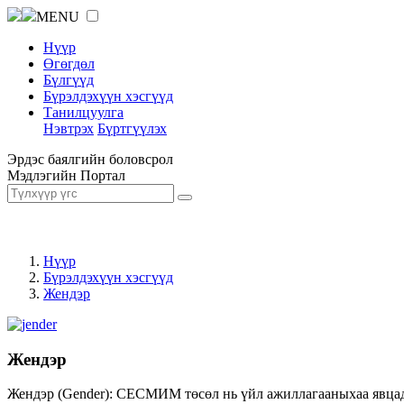
MENU
Нүүр
Өгөгдөл
Бүлгүүд
Бүрэлдэхүүн хэсгүүд
Танилцуулга
Нэвтрэх
Бүртгүүлэх
Эрдэс баялгийн боловсрол
Мэдлэгийн Портал
Нүүр
Бүрэлдэхүүн хэсгүүд
Жендэр
Жендэр
Жендэр (Gender): СЕСМИМ төсөл нь үйл ажиллагааныхаа явцад ж