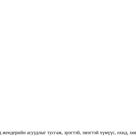
ендерийн асуудлыг тусгаж, эрэгтэй, эмэгтэй хүмүүс, охид, хөвг