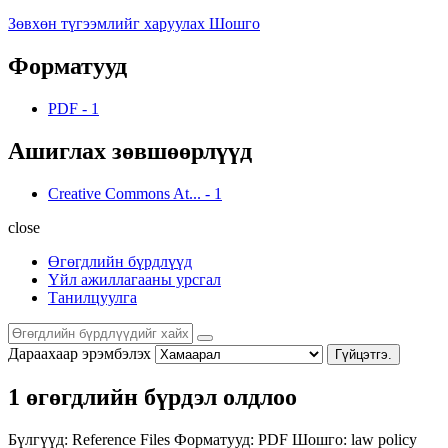
Зөвхөн түгээмлийг харуулах Шошго
Форматууд
PDF
-
1
Ашиглах зөвшөөрлүүд
Creative Commons At...
-
1
close
Өгөгдлийн бүрдлүүд
Үйл ажиллагааны урсгал
Танилцуулга
Дараахаар эрэмбэлэх
Гүйцэтгэ.
1 өгөгдлийн бүрдэл олдлоо
Бүлгүүд:
Reference Files
Форматууд:
PDF
Шошго:
law
policy