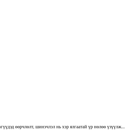
үүдэд өөрчлөлт, шинэчлэл нь хэр ялгаатай үр нөлөө үзүүлж...