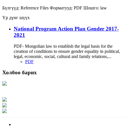
Бүлгүүд:
Reference Files
Форматууд:
PDF
Шошго:
law
Үр дүнг шүүх
National Program Action Plan Gender 2017-
2021
PDF- Mongolian law to establish the legal basis for the
creation of conditions to ensure gender equality in political,
legal, economic, social, cultural and family relations,...
PDF
Холбоо барих
Хаяг: Ашигт малтмал, газрын тосны газар, Монгол Улс, Улаанбаатар хот
15170, Чингэлтэй дүүрэг, Барилгачдын талбай-3, Засгийн газрын XII байр,
баруун жигүүр
Факс: 976-11-310370
Вэб админ: 976-51-263915
Цахим шуудан: info@mrpam.gov.mn