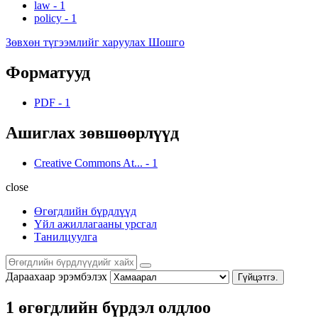
law
-
1
policy
-
1
Зөвхөн түгээмлийг харуулах Шошго
Форматууд
PDF
-
1
Ашиглах зөвшөөрлүүд
Creative Commons At...
-
1
close
Өгөгдлийн бүрдлүүд
Үйл ажиллагааны урсгал
Танилцуулга
Дараахаар эрэмбэлэх
Гүйцэтгэ.
1 өгөгдлийн бүрдэл олдлоо