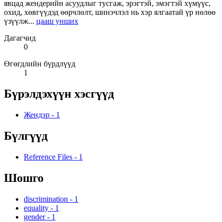
явцад жендерийн асуудлыг тусгаж, эрэгтэй, эмэгтэй хүмүүс,
охид, хөвгүүдэд өөрчлөлт, шинэчлэл нь хэр ялгаатай үр нөлөө
үзүүлж...
цааш унших
Дагагчид
0
Өгөгдлийн бүрдлүүд
1
Бүрэлдэхүүн хэсгүүд
Жендэр
-
1
Бүлгүүд
Reference Files
-
1
Шошго
discrimination
-
1
equality
-
1
gender
-
1