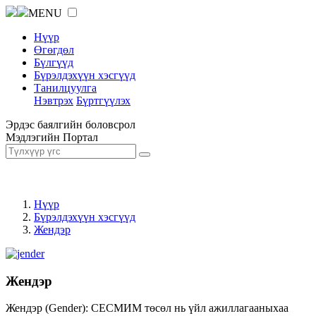
MENU
Нүүр
Өгөгдөл
Бүлгүүд
Бүрэлдэхүүн хэсгүүд
Танилцуулга
Нэвтрэх
Бүртгүүлэх
Эрдэс баялгийн боловсрол
Мэдлэгийн Портал
Нүүр
Бүрэлдэхүүн хэсгүүд
Жендэр
Жендэр
Жендэр (Gender): СЕСМИМ төсөл нь үйл ажиллагааныхаа