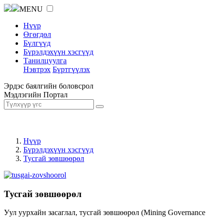
MENU
Нүүр
Өгөгдөл
Бүлгүүд
Бүрэлдэхүүн хэсгүүд
Танилцуулга
Нэвтрэх
Бүртгүүлэх
Эрдэс баялгийн боловсрол
Мэдлэгийн Портал
Нүүр
Бүрэлдэхүүн хэсгүүд
Тусгай зөвшөөрөл
Тусгай зөвшөөрөл
Уул уурхайн засаглал, тусгай зөвшөөрөл (Mining Governance