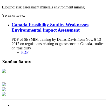
Шошго:
risk assessment
minerals
environment
mining
Үр дүнг шүүх
Canada Feasibility Studies Weaknesses
Environmental Impact Assessment
PDF of SESMIM training by Dallas Davis from Nov. 6-13
2017 on regulations relating to geoscience in Canada, studies
on feasibility
PDF
Холбоо барих
Хаяг: Ашигт малтмал, газрын тосны газар, Монгол Улс, Улаанбаатар хот
15170, Чингэлтэй дүүрэг, Барилгачдын талбай-3, Засгийн газрын XII байр,
баруун жигүүр
Факс: 976-11-310370
Вэб админ: 976-51-263915
Цахим шуудан: info@mrpam.gov.mn