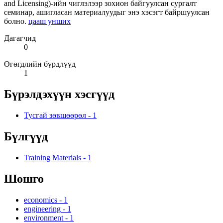
and Licensing)-ийн чиглэлээр зохион байгуулсан сургалт
семинар, ашигласан материалуудыг энэ хэсэгт байршуулсан
болно.
цааш унших
Дагагчид
0
Өгөгдлийн бүрдлүүд
1
Бүрэлдэхүүн хэсгүүд
Тусгай зөвшөөрөл
-
1
Бүлгүүд
Training Materials
-
1
Шошго
economics
-
1
engineering
-
1
environment
-
1