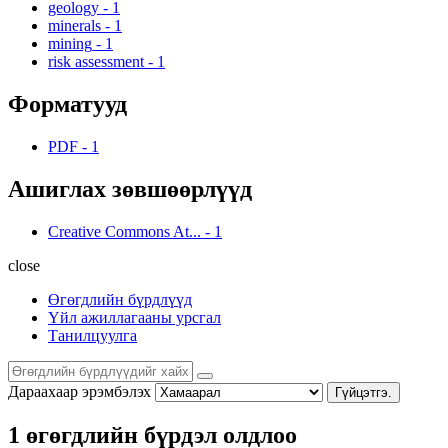
geology
-
1
minerals
-
1
mining
-
1
risk assessment
-
1
Форматууд
PDF
-
1
Ашиглах зөвшөөрлүүд
Creative Commons At...
-
1
close
Өгөгдлийн бүрдлүүд
Үйл ажиллагааны урсгал
Танилцуулга
Дараахаар эрэмбэлэх
Гүйцэтгэ.
1 өгөгдлийн бүрдэл олдлоо