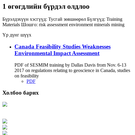
1 өгөгдлийн бүрдэл олдлоо
Бүрэлдэхүүн хэсгүүд:
Тусгай зөвшөөрөл
Бүлгүүд:
Training
Materials
Шошго:
risk assessment
environment
minerals
mining
Үр дүнг шүүх
Canada Feasibility Studies Weaknesses
Environmental Impact Assessment
PDF of SESMIM training by Dallas Davis from Nov. 6-13
2017 on regulations relating to geoscience in Canada, studies
on feasibility
PDF
Холбоо барих
Хаяг: Ашигт малтмал, газрын тосны газар, Монгол Улс, Улаанбаатар хот
15170, Чингэлтэй дүүрэг, Барилгачдын талбай-3, Засгийн газрын XII байр,
баруун жигүүр
Факс: 976-11-310370
Вэб админ: 976-51-263915
Цахим шуудан: info@mrpam.gov.mn