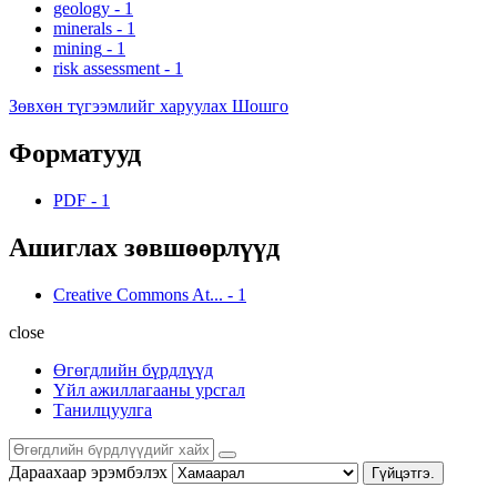
geology
-
1
minerals
-
1
mining
-
1
risk assessment
-
1
Зөвхөн түгээмлийг харуулах Шошго
Форматууд
PDF
-
1
Ашиглах зөвшөөрлүүд
Creative Commons At...
-
1
close
Өгөгдлийн бүрдлүүд
Үйл ажиллагааны урсгал
Танилцуулга
Дараахаар эрэмбэлэх
Гүйцэтгэ.