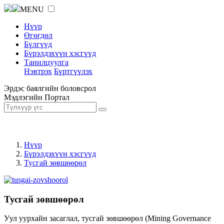
MENU
Нүүр
Өгөгдөл
Бүлгүүд
Бүрэлдэхүүн хэсгүүд
Танилцуулга
Нэвтрэх
Бүртгүүлэх
Эрдэс баялгийн боловсрол
Мэдлэгийн Портал
Нүүр
Бүрэлдэхүүн хэсгүүд
Тусгай зөвшөөрөл
Тусгай зөвшөөрөл
Уул уурхайн засаглал, тусгай зөвшөөрөл (Mining Governance