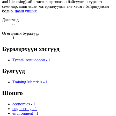
and Licensing)-ийн чиглэлээр зохион байгуулсан сургалт
семинар, ашигласан материалуудыг энэ хэсэгт байршуулсан
болно.
цааш унших
Дагагчид
0
Өгөгдлийн бүрдлүүд
1
Бүрэлдэхүүн хэсгүүд
Тусгай зөвшөөрөл
-
1
Бүлгүүд
Training Materials
-
1
Шошго
economics
-
1
engineering
-
1
environment
-
1