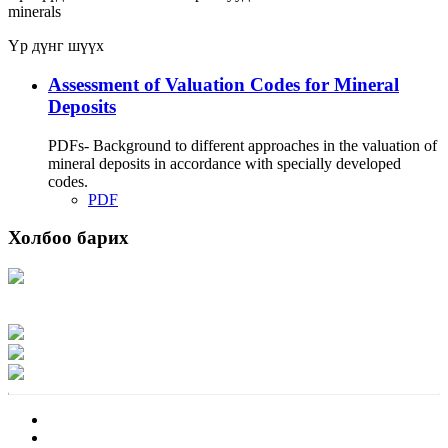
minerals
Үр дүнг шүүх
Assessment of Valuation Codes for Mineral
Deposits
PDFs- Background to different approaches in the valuation of
mineral deposits in accordance with specially developed
codes.
PDF
Холбоо барих
Хаяг: Ашигт малтмал, газрын тосны газар, Монгол Улс, Улаанбаатар хот
15170, Чингэлтэй дүүрэг, Барилгачдын талбай-3, Засгийн газрын XII байр,
баруун жигүүр
Факс: 976-11-310370
Вэб админ: 976-51-263915
Цахим шуудан: info@mrpam.gov.mn