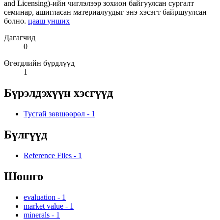
and Licensing)-ийн чиглэлээр зохион байгуулсан сургалт
семинар, ашигласан материалуудыг энэ хэсэгт байршуулсан
болно.
цааш унших
Дагагчид
0
Өгөгдлийн бүрдлүүд
1
Бүрэлдэхүүн хэсгүүд
Тусгай зөвшөөрөл
-
1
Бүлгүүд
Reference Files
-
1
Шошго
evaluation
-
1
market value
-
1
minerals
-
1