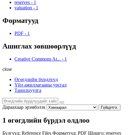
reserves
-
1
valuation
-
1
Форматууд
PDF
-
1
Ашиглах зөвшөөрлүүд
Creative Commons At...
-
1
close
Өгөгдлийн бүрдлүүд
Үйл ажиллагааны урсгал
Танилцуулга
Дараахаар эрэмбэлэх
Гүйцэтгэ.
1 өгөгдлийн бүрдэл олдлоо
Бүлгүүд:
Reference Files
Форматууд:
PDF
Шошго:
reserves