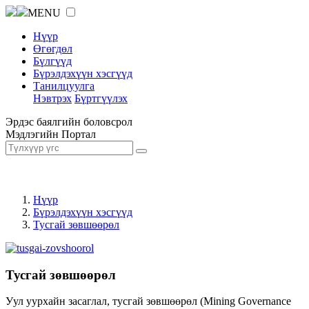
MENU
Нүүр
Өгөгдөл
Бүлгүүд
Бүрэлдэхүүн хэсгүүд
Танилцуулга
Нэвтрэх
Бүртгүүлэх
Эрдэс баялгийн боловсрол
Мэдлэгийн Портал
Нүүр
Бүрэлдэхүүн хэсгүүд
Тусгай зөвшөөрөл
Тусгай зөвшөөрөл
Уул уурхайн засаглал, тусгай зөвшөөрөл (Mining Governance