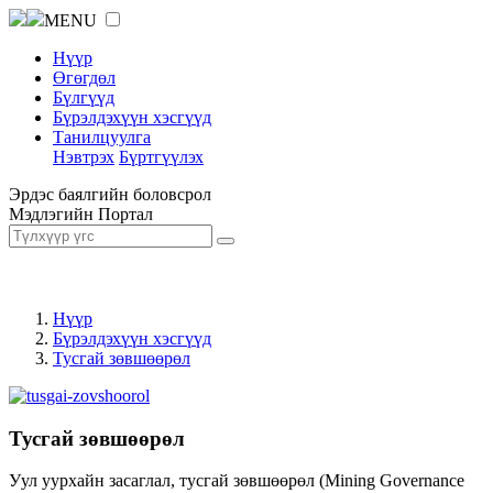
MENU
Нүүр
Өгөгдөл
Бүлгүүд
Бүрэлдэхүүн хэсгүүд
Танилцуулга
Нэвтрэх
Бүртгүүлэх
Эрдэс баялгийн боловсрол
Мэдлэгийн Портал
Нүүр
Бүрэлдэхүүн хэсгүүд
Тусгай зөвшөөрөл
Тусгай зөвшөөрөл
Уул уурхайн засаглал, тусгай зөвшөөрөл (Mining Governance