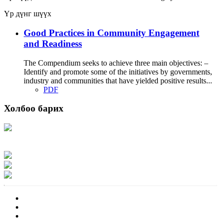
Үр дүнг шүүх
Good Practices in Community Engagement
and Readiness
The Compendium seeks to achieve three main objectives: –
Identify and promote some of the initiatives by governments,
industry and communities that have yielded positive results...
PDF
Холбоо барих
Хаяг: Ашигт малтмал, газрын тосны газар, Монгол Улс, Улаанбаатар хот
15170, Чингэлтэй дүүрэг, Барилгачдын талбай-3, Засгийн газрын XII байр,
баруун жигүүр
Факс: 976-11-310370
Вэб админ: 976-51-263915
Цахим шуудан: info@mrpam.gov.mn