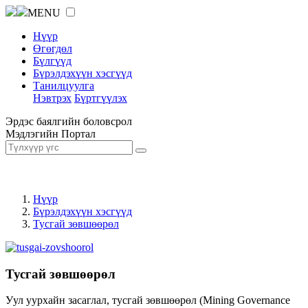
MENU
Нүүр
Өгөгдөл
Бүлгүүд
Бүрэлдэхүүн хэсгүүд
Танилцуулга
Нэвтрэх
Бүртгүүлэх
Эрдэс баялгийн боловсрол
Мэдлэгийн Портал
Нүүр
Бүрэлдэхүүн хэсгүүд
Тусгай зөвшөөрөл
Тусгай зөвшөөрөл
Уул уурхайн засаглал, тусгай зөвшөөрөл (Mining Governance