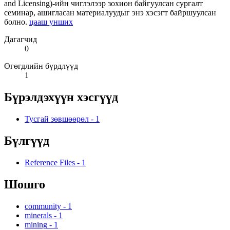
and Licensing)-ийн чиглэлээр зохион байгуулсан сургалт
семинар, ашигласан материалуудыг энэ хэсэгт байршуулсан
болно.
цааш унших
Дагагчид
0
Өгөгдлийн бүрдлүүд
1
Бүрэлдэхүүн хэсгүүд
Тусгай зөвшөөрөл
-
1
Бүлгүүд
Reference Files
-
1
Шошго
community
-
1
minerals
-
1
mining
-
1