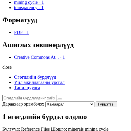
mining cycle
-
1
transparency
-
1
Форматууд
PDF
-
1
Ашиглах зөвшөөрлүүд
Creative Commons At...
-
1
close
Өгөгдлийн бүрдлүүд
Үйл ажиллагааны урсгал
Танилцуулга
Дараахаар эрэмбэлэх
Гүйцэтгэ.
1 өгөгдлийн бүрдэл олдлоо
Бүлгүүд:
Reference Files
Шошго:
minerals
mining cycle