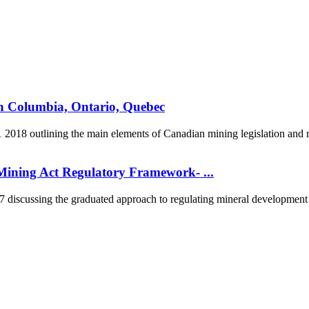
sh Columbia, Ontario, Quebec
2018 outlining the main elements of Canadian mining legislation and re
ining Act Regulatory Framework- ...
scussing the graduated approach to regulating mineral development in
5170, Чингэлтэй дүүрэг, Барилгачдын талбай-3, Засгийн газрын XII байр, бару