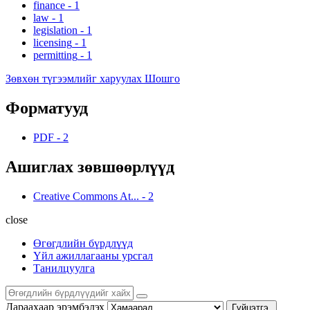
finance
-
1
law
-
1
legislation
-
1
licensing
-
1
permitting
-
1
Зөвхөн түгээмлийг харуулах Шошго
Форматууд
PDF
-
2
Ашиглах зөвшөөрлүүд
Creative Commons At...
-
2
close
Өгөгдлийн бүрдлүүд
Үйл ажиллагааны урсгал
Танилцуулга
Дараахаар эрэмбэлэх
Гүйцэтгэ.