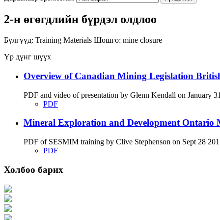
2-н өгөгдлийн бүрдэл олдлоо
Бүлгүүд:
Training Materials
Шошго:
mine closure
Үр дүнг шүүх
Overview of Canadian Mining Legislation Briti
PDF and video of presentation by Glenn Kendall on January 31 
PDF
Mineral Exploration and Development Ontario M
PDF of SESMIM training by Clive Stephenson on Sept 28 2017 di
PDF
Холбоо барих
Хаяг: Ашигт малтмал, газрын тосны газар, Монгол Улс, Улаанбаатар хот 1
Факс: 976-11-310370
Вэб админ: 976-51-263915
Цахим шуудан: info@mrpam.gov.mn