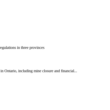
gulations in three provinces
 Ontario, including mine closure and financial...
ун жигүүр