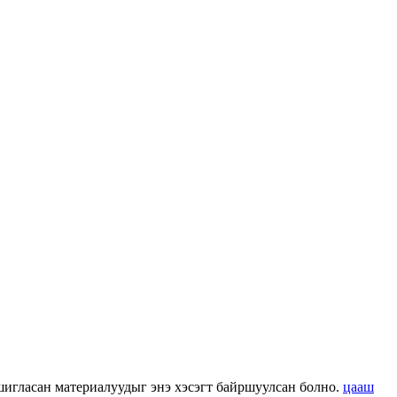
 ашигласан материалуудыг энэ хэсэгт байршуулсан болно.
цааш