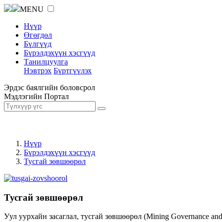
MENU
Нүүр
Өгөгдөл
Бүлгүүд
Бүрэлдэхүүн хэсгүүд
Танилцуулга
Нэвтрэх
Бүртгүүлэх
Эрдэс баялгийн боловсрол
Мэдлэгийн Портал
Нүүр
Бүрэлдэхүүн хэсгүүд
Тусгай зөвшөөрөл
Тусгай зөвшөөрөл
Уул уурхайн засаглал, тусгай зөвшөөрөл (Mining Governance an