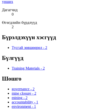
унших
Дагагчид
0
Өгөгдлийн бүрдлүүд
2
Бүрэлдэхүүн хэсгүүд
Тусгай зөвшөөрөл
-
2
Бүлгүүд
Training Materials
-
2
Шошго
governance
-
2
mine closure
-
2
mining
-
2
accountability
-
1
environment
-
1