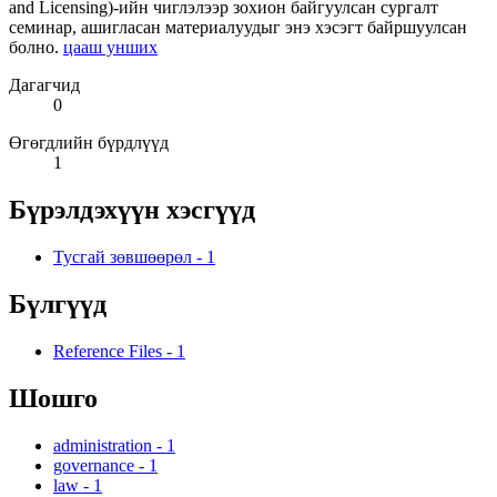
and Licensing)-ийн чиглэлээр зохион байгуулсан сургалт
семинар, ашигласан материалуудыг энэ хэсэгт байршуулсан
болно.
цааш унших
Дагагчид
0
Өгөгдлийн бүрдлүүд
1
Бүрэлдэхүүн хэсгүүд
Тусгай зөвшөөрөл
-
1
Бүлгүүд
Reference Files
-
1
Шошго
administration
-
1
governance
-
1
law
-
1