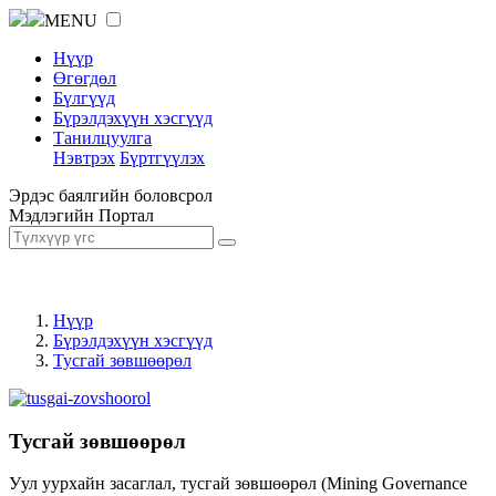
MENU
Нүүр
Өгөгдөл
Бүлгүүд
Бүрэлдэхүүн хэсгүүд
Танилцуулга
Нэвтрэх
Бүртгүүлэх
Эрдэс баялгийн боловсрол
Мэдлэгийн Портал
Нүүр
Бүрэлдэхүүн хэсгүүд
Тусгай зөвшөөрөл
Тусгай зөвшөөрөл
Уул уурхайн засаглал, тусгай зөвшөөрөл (Mining Governance