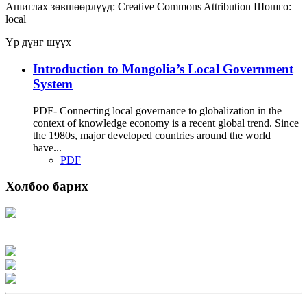
Ашиглах зөвшөөрлүүд:
Creative Commons Attribution
Шошго:
local
Үр дүнг шүүх
Introduction to Mongolia’s Local Government
System
PDF- Connecting local governance to globalization in the
context of knowledge economy is a recent global trend. Since
the 1980s, major developed countries around the world
have...
PDF
Холбоо барих
Хаяг: Ашигт малтмал, газрын тосны газар, Монгол Улс, Улаанбаатар хот
15170, Чингэлтэй дүүрэг, Барилгачдын талбай-3, Засгийн газрын XII байр,
баруун жигүүр
Факс: 976-11-310370
Вэб админ: 976-51-263915
Цахим шуудан: info@mrpam.gov.mn