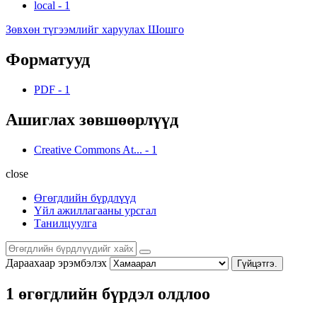
local
-
1
Зөвхөн түгээмлийг харуулах Шошго
Форматууд
PDF
-
1
Ашиглах зөвшөөрлүүд
Creative Commons At...
-
1
close
Өгөгдлийн бүрдлүүд
Үйл ажиллагааны урсгал
Танилцуулга
Дараахаар эрэмбэлэх
Гүйцэтгэ.
1 өгөгдлийн бүрдэл олдлоо