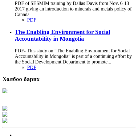
PDF of SESMIM training by Dallas Davis from Nov. 6-13
2017 giving an introduction to minerals and metals policy of
Canada
PDF
The Enabling Environment for Social
Accountability in Mongolia
PDF- This study on “The Enabling Environment for Social
Accountability in Mongolia” is part of a continuing effort by
the Social Development Department to promote...
PDF
Холбоо барих
Хаяг: Ашигт малтмал, газрын тосны газар, Монгол Улс, Улаанбаатар хот
15170, Чингэлтэй дүүрэг, Барилгачдын талбай-3, Засгийн газрын XII байр,
баруун жигүүр
Факс: 976-11-310370
Вэб админ: 976-51-263915
Цахим шуудан: info@mrpam.gov.mn