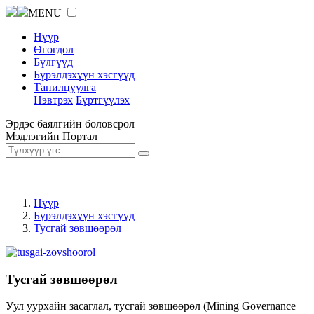
MENU
Нүүр
Өгөгдөл
Бүлгүүд
Бүрэлдэхүүн хэсгүүд
Танилцуулга
Нэвтрэх
Бүртгүүлэх
Эрдэс баялгийн боловсрол
Мэдлэгийн Портал
Нүүр
Бүрэлдэхүүн хэсгүүд
Тусгай зөвшөөрөл
Тусгай зөвшөөрөл
Уул уурхайн засаглал, тусгай зөвшөөрөл (Mining Governance