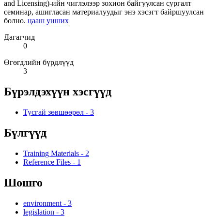
and Licensing)-ийн чиглэлээр зохион байгуулсан сургалт
семинар, ашигласан материалуудыг энэ хэсэгт байршуулсан
болно.
цааш унших
Дагагчид
0
Өгөгдлийн бүрдлүүд
3
Бүрэлдэхүүн хэсгүүд
Тусгай зөвшөөрөл
-
3
Бүлгүүд
Training Materials
-
2
Reference Files
-
1
Шошго
environment
-
3
legislation
-
3