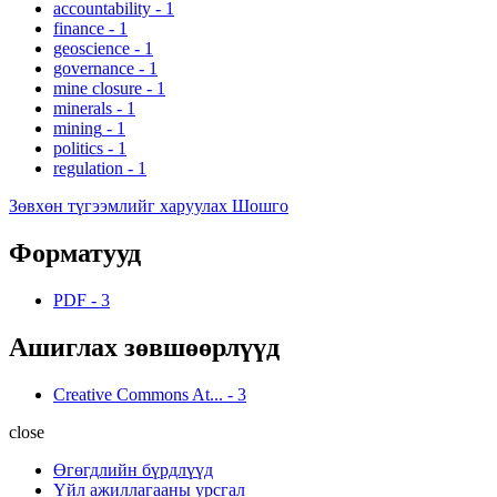
accountability
-
1
finance
-
1
geoscience
-
1
governance
-
1
mine closure
-
1
minerals
-
1
mining
-
1
politics
-
1
regulation
-
1
Зөвхөн түгээмлийг харуулах Шошго
Форматууд
PDF
-
3
Ашиглах зөвшөөрлүүд
Creative Commons At...
-
3
close
Өгөгдлийн бүрдлүүд
Үйл ажиллагааны урсгал