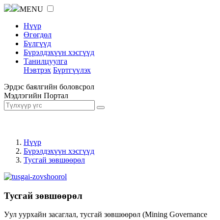
MENU
Нүүр
Өгөгдөл
Бүлгүүд
Бүрэлдэхүүн хэсгүүд
Танилцуулга
Нэвтрэх
Бүртгүүлэх
Эрдэс баялгийн боловсрол
Мэдлэгийн Портал
Нүүр
Бүрэлдэхүүн хэсгүүд
Тусгай зөвшөөрөл
Тусгай зөвшөөрөл
Уул уурхайн засаглал, тусгай зөвшөөрөл (Mining Governance