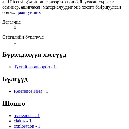
and Licensing)-ийн чиглэлээр зохион байгуулсан сургалт
семинар, ашигласан материалуудыг энэ хэсэгт байршуулсан
болно.
цааш унших
Дагагчид
0
Өгөгдлийн бүрдлүүд
1
Бүрэлдэхүүн хэсгүүд
Тусгай зөвшөөрөл
-
1
Бүлгүүд
Reference Files
-
1
Шошго
assessment
-
1
claims
-
1
exploration
-
1