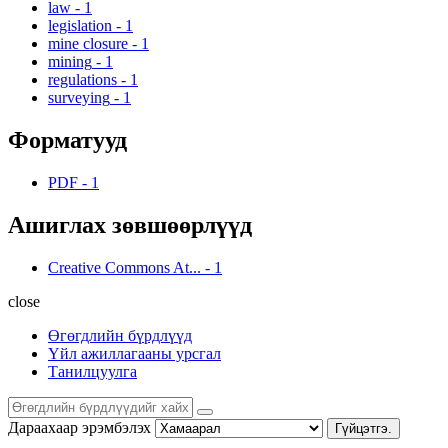
law
-
1
legislation
-
1
mine closure
-
1
mining
-
1
regulations
-
1
surveying
-
1
Форматууд
PDF
-
1
Ашиглах зөвшөөрлүүд
Creative Commons At...
-
1
close
Өгөгдлийн бүрдлүүд
Үйл ажиллагааны урсгал
Танилцуулга
Дараахаар эрэмбэлэх
Гүйцэтгэ.