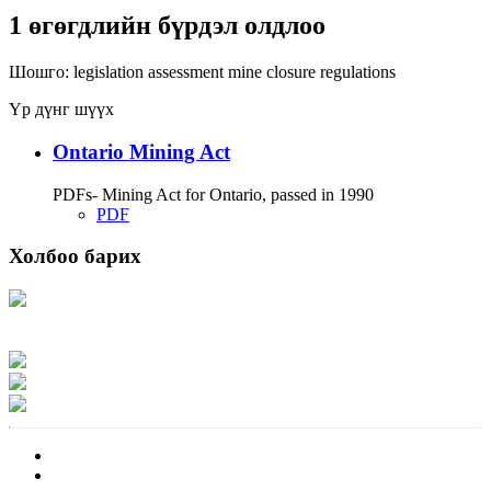
1 өгөгдлийн бүрдэл олдлоо
Шошго:
legislation
assessment
mine closure
regulations
Үр дүнг шүүх
Ontario Mining Act
PDFs- Mining Act for Ontario, passed in 1990
PDF
Холбоо барих
Хаяг: Ашигт малтмал, газрын тосны газар, Монгол Улс, Улаанбаатар хот
15170, Чингэлтэй дүүрэг, Барилгачдын талбай-3, Засгийн газрын XII байр,
баруун жигүүр
Факс: 976-11-310370
Вэб админ: 976-51-263915
Цахим шуудан: info@mrpam.gov.mn