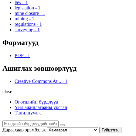
law
-
1
legislation
-
1
mine closure
-
1
mining
-
1
regulations
-
1
surveying
-
1
Форматууд
PDF
-
1
Ашиглах зөвшөөрлүүд
Creative Commons At...
-
1
close
Өгөгдлийн бүрдлүүд
Үйл ажиллагааны урсгал
Танилцуулга
Дараахаар эрэмбэлэх
Гүйцэтгэ.