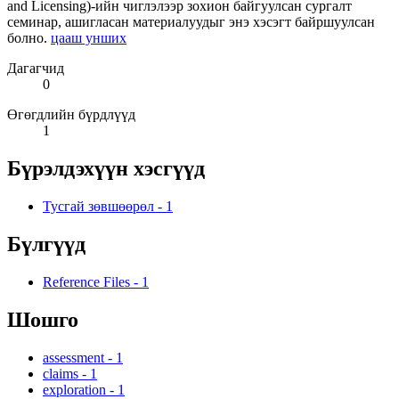
and Licensing)-ийн чиглэлээр зохион байгуулсан сургалт
семинар, ашигласан материалуудыг энэ хэсэгт байршуулсан
болно.
цааш унших
Дагагчид
0
Өгөгдлийн бүрдлүүд
1
Бүрэлдэхүүн хэсгүүд
Тусгай зөвшөөрөл
-
1
Бүлгүүд
Reference Files
-
1
Шошго
assessment
-
1
claims
-
1
exploration
-
1