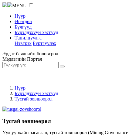
MENU
Нүүр
Өгөгдөл
Бүлгүүд
Бүрэлдэхүүн хэсгүүд
Танилцуулга
Нэвтрэх
Бүртгүүлэх
Эрдэс баялгийн боловсрол
Мэдлэгийн Портал
Нүүр
Бүрэлдэхүүн хэсгүүд
Тусгай зөвшөөрөл
Тусгай зөвшөөрөл
Уул уурхайн засаглал, тусгай зөвшөөрөл (Mining Governance