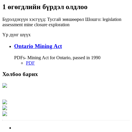
1 өгөгдлийн бүрдэл олдлоо
Бүрэлдэхүүн хэсгүүд:
Тусгай зөвшөөрөл
Шошго:
legislation
assessment
mine closure
exploration
Үр дүнг шүүх
Ontario Mining Act
PDFs- Mining Act for Ontario, passed in 1990
PDF
Холбоо барих
Хаяг: Ашигт малтмал, газрын тосны газар, Монгол Улс, Улаанбаатар хот
15170, Чингэлтэй дүүрэг, Барилгачдын талбай-3, Засгийн газрын XII байр,
баруун жигүүр
Факс: 976-11-310370
Вэб админ: 976-51-263915
Цахим шуудан: info@mrpam.gov.mn