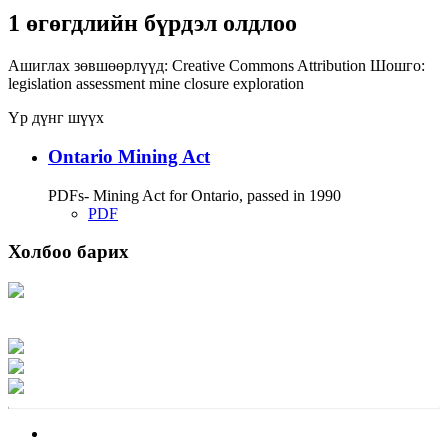
1 өгөгдлийн бүрдэл олдлоо
Ашиглах зөвшөөрлүүд:
Creative Commons Attribution
Шошго:
legislation
assessment
mine closure
exploration
Үр дүнг шүүх
Ontario Mining Act
PDFs- Mining Act for Ontario, passed in 1990
PDF
Холбоо барих
Хаяг: Ашигт малтмал, газрын тосны газар, Монгол Улс, Улаанбаатар хот
15170, Чингэлтэй дүүрэг, Барилгачдын талбай-3, Засгийн газрын XII байр,
баруун жигүүр
Факс: 976-11-310370
Вэб админ: 976-51-263915
Цахим шуудан: info@mrpam.gov.mn