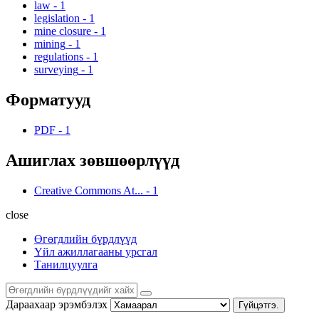
law
-
1
legislation
-
1
mine closure
-
1
mining
-
1
regulations
-
1
surveying
-
1
Форматууд
PDF
-
1
Ашиглах зөвшөөрлүүд
Creative Commons At...
-
1
close
Өгөгдлийн бүрдлүүд
Үйл ажиллагааны урсгал
Танилцуулга
Дараахаар эрэмбэлэх
Гүйцэтгэ.