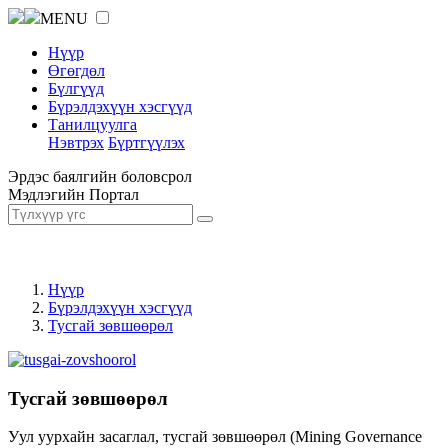
MENU
Нүүр
Өгөгдөл
Бүлгүүд
Бүрэлдэхүүн хэсгүүд
Танилцуулга
Нэвтрэх
Бүртгүүлэх
Эрдэс баялгийн боловсрол
Мэдлэгийн Портал
Нүүр
Бүрэлдэхүүн хэсгүүд
Тусгай зөвшөөрөл
Тусгай зөвшөөрөл
Уул уурхайн засаглал, тусгай зөвшөөрөл (Mining Governance