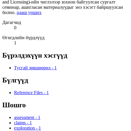
and Licensing)-ийн чиглэлээр зохион байгуулсан сургалт
семинар, ашигласан материалуудыг энэ хэсэгт байршуулсан
болно.
цааш унших
Дагагчид
0
Өгөгдлийн бүрдлүүд
1
Бүрэлдэхүүн хэсгүүд
Тусгай зөвшөөрөл
-
1
Бүлгүүд
Reference Files
-
1
Шошго
assessment
-
1
claims
-
1
exploration
-
1