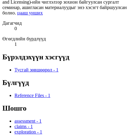
and Licensing)-ийн чиглэлээр зохион байгуулсан сургалт
семинар, ашигласан материалуудыг энэ хэсэгт байршуулсан
болно.
цааш унших
Дагагчид
0
Өгөгдлийн бүрдлүүд
1
Бүрэлдэхүүн хэсгүүд
Тусгай зөвшөөрөл
-
1
Бүлгүүд
Reference Files
-
1
Шошго
assessment
-
1
claims
-
1
exploration
-
1