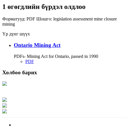
1 өгөгдлийн бүрдэл олдлоо
Форматууд:
PDF
Шошго:
legislation
assessment
mine closure
mining
Үр дүнг шүүх
Ontario Mining Act
PDFs- Mining Act for Ontario, passed in 1990
PDF
Холбоо барих
Хаяг: Ашигт малтмал, газрын тосны газар, Монгол Улс, Улаанбаатар хот
15170, Чингэлтэй дүүрэг, Барилгачдын талбай-3, Засгийн газрын XII байр,
баруун жигүүр
Факс: 976-11-310370
Вэб админ: 976-51-263915
Цахим шуудан: info@mrpam.gov.mn