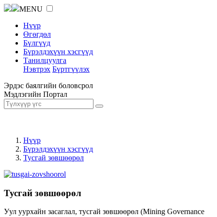
MENU
Нүүр
Өгөгдөл
Бүлгүүд
Бүрэлдэхүүн хэсгүүд
Танилцуулга
Нэвтрэх
Бүртгүүлэх
Эрдэс баялгийн боловсрол
Мэдлэгийн Портал
Нүүр
Бүрэлдэхүүн хэсгүүд
Тусгай зөвшөөрөл
Тусгай зөвшөөрөл
Уул уурхайн засаглал, тусгай зөвшөөрөл (Mining Governance