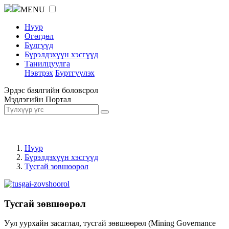
MENU
Нүүр
Өгөгдөл
Бүлгүүд
Бүрэлдэхүүн хэсгүүд
Танилцуулга
Нэвтрэх
Бүртгүүлэх
Эрдэс баялгийн боловсрол
Мэдлэгийн Портал
Нүүр
Бүрэлдэхүүн хэсгүүд
Тусгай зөвшөөрөл
Тусгай зөвшөөрөл
Уул уурхайн засаглал, тусгай зөвшөөрөл (Mining Governance