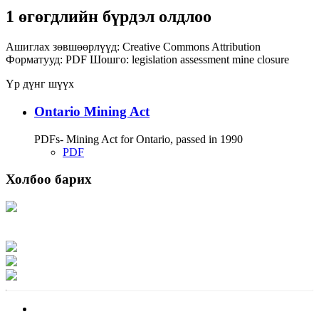
1 өгөгдлийн бүрдэл олдлоо
Ашиглах зөвшөөрлүүд:
Creative Commons Attribution
Форматууд:
PDF
Шошго:
legislation
assessment
mine closure
Үр дүнг шүүх
Ontario Mining Act
PDFs- Mining Act for Ontario, passed in 1990
PDF
Холбоо барих
Хаяг: Ашигт малтмал, газрын тосны газар, Монгол Улс, Улаанбаатар хот
15170, Чингэлтэй дүүрэг, Барилгачдын талбай-3, Засгийн газрын XII байр,
баруун жигүүр
Факс: 976-11-310370
Вэб админ: 976-51-263915
Цахим шуудан: info@mrpam.gov.mn