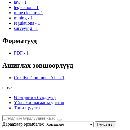
law
-
1
legislation
-
1
mine closure
-
1
mining
-
1
regulations
-
1
surveying
-
1
Форматууд
PDF
-
1
Ашиглах зөвшөөрлүүд
Creative Commons At...
-
1
close
Өгөгдлийн бүрдлүүд
Үйл ажиллагааны урсгал
Танилцуулга
Дараахаар эрэмбэлэх
Гүйцэтгэ.