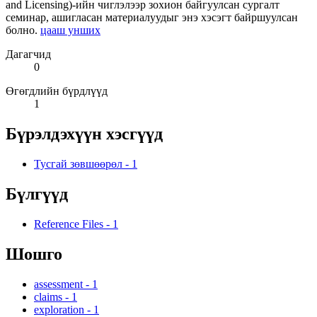
and Licensing)-ийн чиглэлээр зохион байгуулсан сургалт
семинар, ашигласан материалуудыг энэ хэсэгт байршуулсан
болно.
цааш унших
Дагагчид
0
Өгөгдлийн бүрдлүүд
1
Бүрэлдэхүүн хэсгүүд
Тусгай зөвшөөрөл
-
1
Бүлгүүд
Reference Files
-
1
Шошго
assessment
-
1
claims
-
1
exploration
-
1