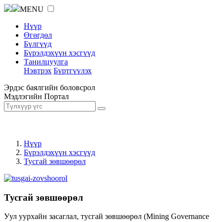
MENU
Нүүр
Өгөгдөл
Бүлгүүд
Бүрэлдэхүүн хэсгүүд
Танилцуулга
Нэвтрэх
Бүртгүүлэх
Эрдэс баялгийн боловсрол
Мэдлэгийн Портал
Нүүр
Бүрэлдэхүүн хэсгүүд
Тусгай зөвшөөрөл
Тусгай зөвшөөрөл
Уул уурхайн засаглал, тусгай зөвшөөрөл (Mining Governance