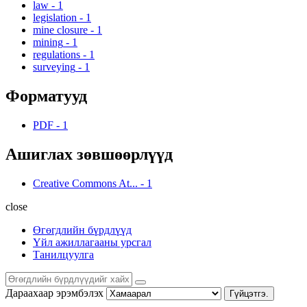
law
-
1
legislation
-
1
mine closure
-
1
mining
-
1
regulations
-
1
surveying
-
1
Форматууд
PDF
-
1
Ашиглах зөвшөөрлүүд
Creative Commons At...
-
1
close
Өгөгдлийн бүрдлүүд
Үйл ажиллагааны урсгал
Танилцуулга
Дараахаар эрэмбэлэх
Гүйцэтгэ.