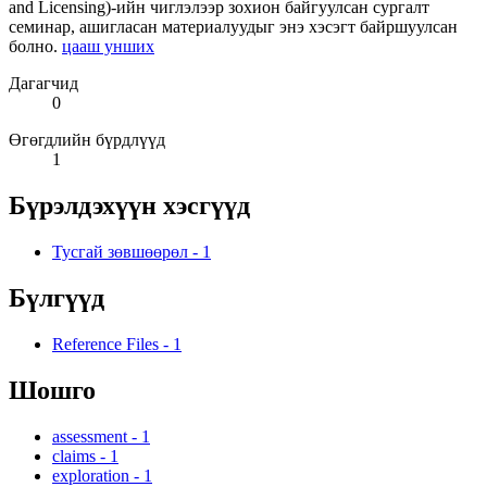
and Licensing)-ийн чиглэлээр зохион байгуулсан сургалт
семинар, ашигласан материалуудыг энэ хэсэгт байршуулсан
болно.
цааш унших
Дагагчид
0
Өгөгдлийн бүрдлүүд
1
Бүрэлдэхүүн хэсгүүд
Тусгай зөвшөөрөл
-
1
Бүлгүүд
Reference Files
-
1
Шошго
assessment
-
1
claims
-
1
exploration
-
1