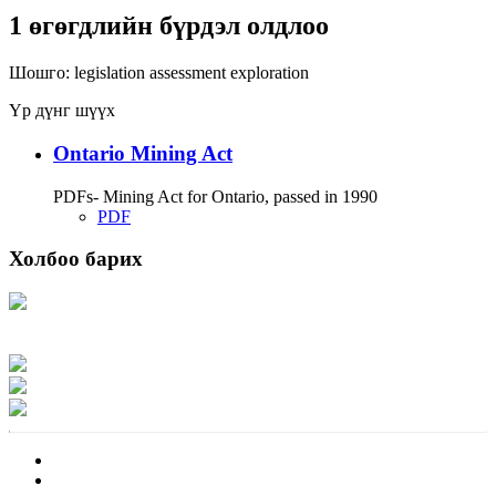
1 өгөгдлийн бүрдэл олдлоо
Шошго:
legislation
assessment
exploration
Үр дүнг шүүх
Ontario Mining Act
PDFs- Mining Act for Ontario, passed in 1990
PDF
Холбоо барих
Хаяг: Ашигт малтмал, газрын тосны газар, Монгол Улс, Улаанбаатар хот
15170, Чингэлтэй дүүрэг, Барилгачдын талбай-3, Засгийн газрын XII байр,
баруун жигүүр
Факс: 976-11-310370
Вэб админ: 976-51-263915
Цахим шуудан: info@mrpam.gov.mn