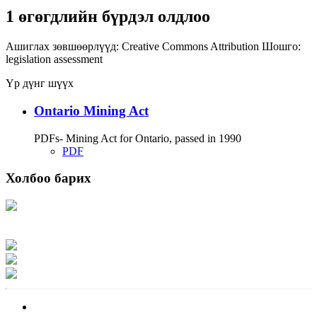
1 өгөгдлийн бүрдэл олдлоо
Ашиглах зөвшөөрлүүд:
Creative Commons Attribution
Шошго:
legislation
assessment
Үр дүнг шүүх
Ontario Mining Act
PDFs- Mining Act for Ontario, passed in 1990
PDF
Холбоо барих
Хаяг: Ашигт малтмал, газрын тосны газар, Монгол Улс, Улаанбаатар хот
15170, Чингэлтэй дүүрэг, Барилгачдын талбай-3, Засгийн газрын XII байр,
баруун жигүүр
Факс: 976-11-310370
Вэб админ: 976-51-263915
Цахим шуудан: info@mrpam.gov.mn