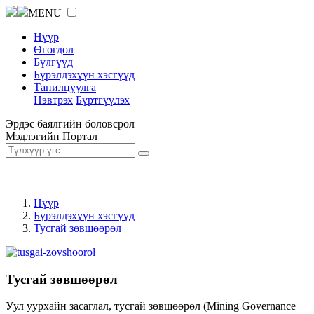
MENU
Нүүр
Өгөгдөл
Бүлгүүд
Бүрэлдэхүүн хэсгүүд
Танилцуулга
Нэвтрэх
Бүртгүүлэх
Эрдэс баялгийн боловсрол
Мэдлэгийн Портал
Нүүр
Бүрэлдэхүүн хэсгүүд
Тусгай зөвшөөрөл
Тусгай зөвшөөрөл
Уул уурхайн засаглал, тусгай зөвшөөрөл (Mining Governance