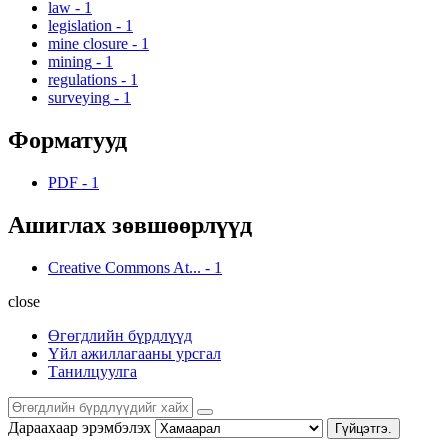
law
-
1
legislation
-
1
mine closure
-
1
mining
-
1
regulations
-
1
surveying
-
1
Форматууд
PDF
-
1
Ашиглах зөвшөөрлүүд
Creative Commons At...
-
1
close
Өгөгдлийн бүрдлүүд
Үйл ажиллагааны урсгал
Танилцуулга
Дараахаар эрэмбэлэх
Гүйцэтгэ.