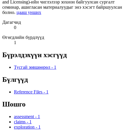
and Licensing)-ийн чиглэлээр зохион байгуулсан сургалт
семинар, ашигласан материалуудыг энэ хэсэгт байршуулсан
болно.
цааш унших
Дагагчид
0
Өгөгдлийн бүрдлүүд
1
Бүрэлдэхүүн хэсгүүд
Тусгай зөвшөөрөл
-
1
Бүлгүүд
Reference Files
-
1
Шошго
assessment
-
1
claims
-
1
exploration
-
1