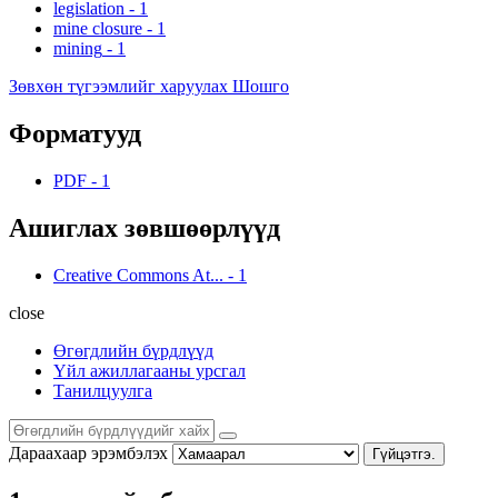
legislation
-
1
mine closure
-
1
mining
-
1
Зөвхөн түгээмлийг харуулах Шошго
Форматууд
PDF
-
1
Ашиглах зөвшөөрлүүд
Creative Commons At...
-
1
close
Өгөгдлийн бүрдлүүд
Үйл ажиллагааны урсгал
Танилцуулга
Дараахаар эрэмбэлэх
Гүйцэтгэ.