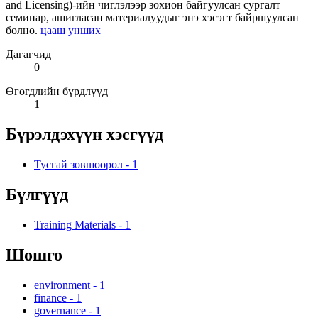
and Licensing)-ийн чиглэлээр зохион байгуулсан сургалт
семинар, ашигласан материалуудыг энэ хэсэгт байршуулсан
болно.
цааш унших
Дагагчид
0
Өгөгдлийн бүрдлүүд
1
Бүрэлдэхүүн хэсгүүд
Тусгай зөвшөөрөл
-
1
Бүлгүүд
Training Materials
-
1
Шошго
environment
-
1
finance
-
1
governance
-
1