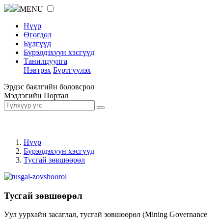
MENU
Нүүр
Өгөгдөл
Бүлгүүд
Бүрэлдэхүүн хэсгүүд
Танилцуулга
Нэвтрэх
Бүртгүүлэх
Эрдэс баялгийн боловсрол
Мэдлэгийн Портал
Нүүр
Бүрэлдэхүүн хэсгүүд
Тусгай зөвшөөрөл
Тусгай зөвшөөрөл
Уул уурхайн засаглал, тусгай зөвшөөрөл (Mining Governance