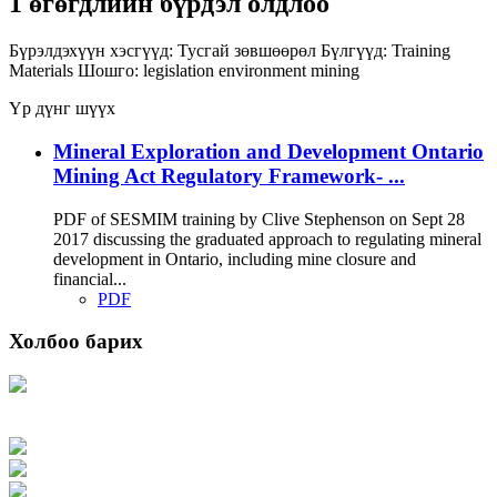
1 өгөгдлийн бүрдэл олдлоо
Бүрэлдэхүүн хэсгүүд:
Тусгай зөвшөөрөл
Бүлгүүд:
Training
Materials
Шошго:
legislation
environment
mining
Үр дүнг шүүх
Mineral Exploration and Development Ontario
Mining Act Regulatory Framework- ...
PDF of SESMIM training by Clive Stephenson on Sept 28
2017 discussing the graduated approach to regulating mineral
development in Ontario, including mine closure and
financial...
PDF
Холбоо барих
Хаяг: Ашигт малтмал, газрын тосны газар, Монгол Улс, Улаанбаатар хот
15170, Чингэлтэй дүүрэг, Барилгачдын талбай-3, Засгийн газрын XII байр,
баруун жигүүр
Факс: 976-11-310370
Вэб админ: 976-51-263915
Цахим шуудан: info@mrpam.gov.mn