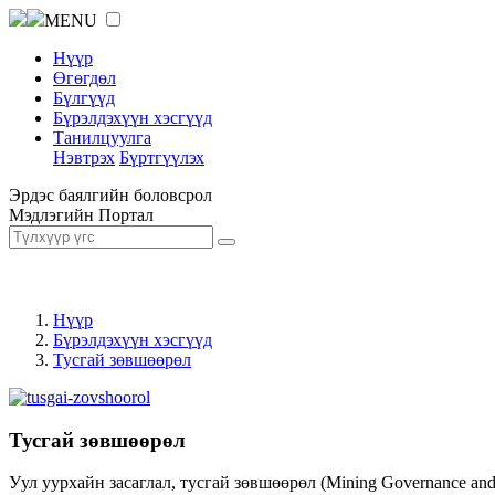
MENU
Нүүр
Өгөгдөл
Бүлгүүд
Бүрэлдэхүүн хэсгүүд
Танилцуулга
Нэвтрэх
Бүртгүүлэх
Эрдэс баялгийн боловсрол
Мэдлэгийн Портал
Нүүр
Бүрэлдэхүүн хэсгүүд
Тусгай зөвшөөрөл
Тусгай зөвшөөрөл
Уул уурхайн засаглал, тусгай зөвшөөрөл (Mining Governance an