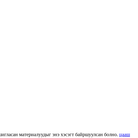
 ашигласан материалуудыг энэ хэсэгт байршуулсан болно.
цааш