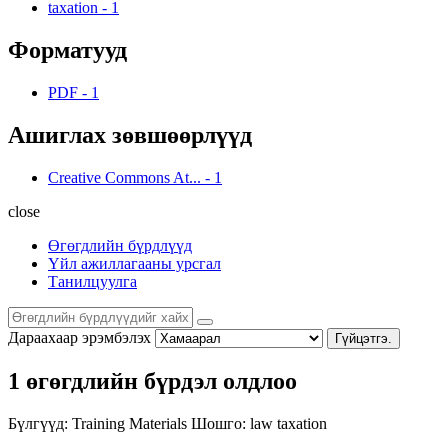
taxation
-
1
Форматууд
PDF
-
1
Ашиглах зөвшөөрлүүд
Creative Commons At...
-
1
close
Өгөгдлийн бүрдлүүд
Үйл ажиллагааны урсгал
Танилцуулга
Дараахаар эрэмбэлэх
Гүйцэтгэ.
1 өгөгдлийн бүрдэл олдлоо
Бүлгүүд:
Training Materials
Шошго:
law
taxation