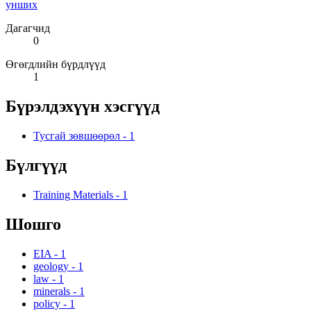
унших
Дагагчид
0
Өгөгдлийн бүрдлүүд
1
Бүрэлдэхүүн хэсгүүд
Тусгай зөвшөөрөл
-
1
Бүлгүүд
Training Materials
-
1
Шошго
EIA
-
1
geology
-
1
law
-
1
minerals
-
1
policy
-
1