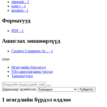
minerals
-
1
policy
-
1
taxation
-
1
Форматууд
PDF
-
1
Ашиглах зөвшөөрлүүд
Creative Commons At...
-
1
close
Өгөгдлийн бүрдлүүд
Үйл ажиллагааны урсгал
Танилцуулга
Дараахаар эрэмбэлэх
Гүйцэтгэ.
1 өгөгдлийн бүрдэл олдлоо