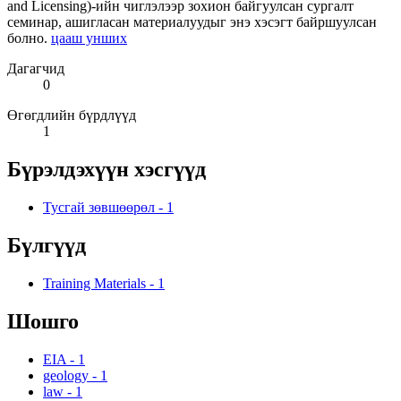
and Licensing)-ийн чиглэлээр зохион байгуулсан сургалт
семинар, ашигласан материалуудыг энэ хэсэгт байршуулсан
болно.
цааш унших
Дагагчид
0
Өгөгдлийн бүрдлүүд
1
Бүрэлдэхүүн хэсгүүд
Тусгай зөвшөөрөл
-
1
Бүлгүүд
Training Materials
-
1
Шошго
EIA
-
1
geology
-
1
law
-
1