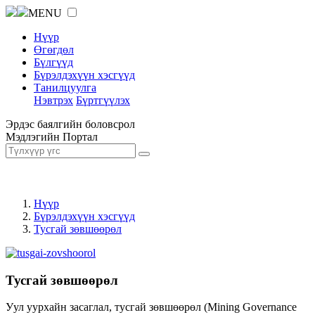
MENU
Нүүр
Өгөгдөл
Бүлгүүд
Бүрэлдэхүүн хэсгүүд
Танилцуулга
Нэвтрэх
Бүртгүүлэх
Эрдэс баялгийн боловсрол
Мэдлэгийн Портал
Нүүр
Бүрэлдэхүүн хэсгүүд
Тусгай зөвшөөрөл
Тусгай зөвшөөрөл
Уул уурхайн засаглал, тусгай зөвшөөрөл (Mining Governance