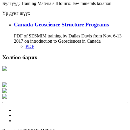
Бүлгүүд:
Training Materials
Шошго:
law
minerals
taxation
Үр дүнг шүүх
Canada Geoscience Structure Programs
PDF of SESMIM training by Dallas Davis from Nov. 6-13
2017 on introduction to Geosciences in Canada
PDF
Холбоо барих
Хаяг: Ашигт малтмал, газрын тосны газар, Монгол Улс, Улаанбаатар хот
15170, Чингэлтэй дүүрэг, Барилгачдын талбай-3, Засгийн газрын XII байр,
баруун жигүүр
Факс: 976-11-310370
Вэб админ: 976-51-263915
Цахим шуудан: info@mrpam.gov.mn