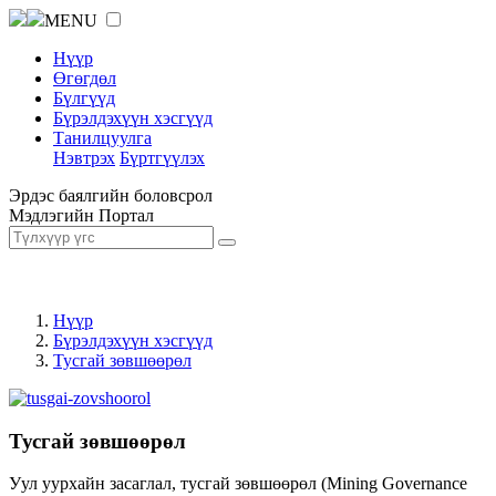
MENU
Нүүр
Өгөгдөл
Бүлгүүд
Бүрэлдэхүүн хэсгүүд
Танилцуулга
Нэвтрэх
Бүртгүүлэх
Эрдэс баялгийн боловсрол
Мэдлэгийн Портал
Нүүр
Бүрэлдэхүүн хэсгүүд
Тусгай зөвшөөрөл
Тусгай зөвшөөрөл
Уул уурхайн засаглал, тусгай зөвшөөрөл (Mining Governance