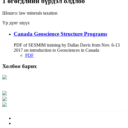
1 өгөгдлийн бүрдэл олдлоо
Шошго:
law
minerals
taxation
Үр дүнг шүүх
Canada Geoscience Structure Programs
PDF of SESMIM training by Dallas Davis from Nov. 6-13
2017 on introduction to Geosciences in Canada
PDF
Холбоо барих
Хаяг: Ашигт малтмал, газрын тосны газар, Монгол Улс, Улаанбаатар хот
15170, Чингэлтэй дүүрэг, Барилгачдын талбай-3, Засгийн газрын XII байр,
баруун жигүүр
Факс: 976-11-310370
Вэб админ: 976-51-263915
Цахим шуудан: info@mrpam.gov.mn