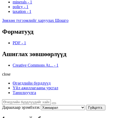
minerals
-
1
policy
-
1
taxation
-
1
Зөвхөн түгээмлийг харуулах Шошго
Форматууд
PDF
-
1
Ашиглах зөвшөөрлүүд
Creative Commons At...
-
1
close
Өгөгдлийн бүрдлүүд
Үйл ажиллагааны урсгал
Танилцуулга
Дараахаар эрэмбэлэх
Гүйцэтгэ.