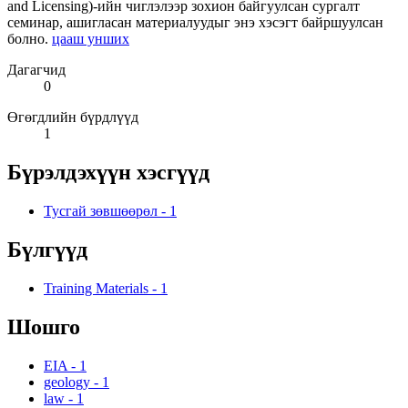
and Licensing)-ийн чиглэлээр зохион байгуулсан сургалт
семинар, ашигласан материалуудыг энэ хэсэгт байршуулсан
болно.
цааш унших
Дагагчид
0
Өгөгдлийн бүрдлүүд
1
Бүрэлдэхүүн хэсгүүд
Тусгай зөвшөөрөл
-
1
Бүлгүүд
Training Materials
-
1
Шошго
EIA
-
1
geology
-
1
law
-
1