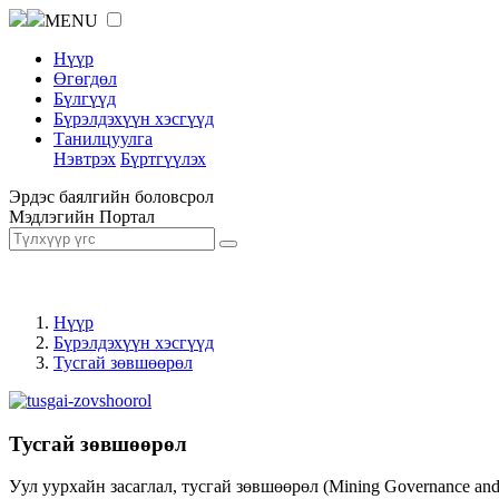
MENU
Нүүр
Өгөгдөл
Бүлгүүд
Бүрэлдэхүүн хэсгүүд
Танилцуулга
Нэвтрэх
Бүртгүүлэх
Эрдэс баялгийн боловсрол
Мэдлэгийн Портал
Нүүр
Бүрэлдэхүүн хэсгүүд
Тусгай зөвшөөрөл
Тусгай зөвшөөрөл
Уул уурхайн засаглал, тусгай зөвшөөрөл (Mining Governance an