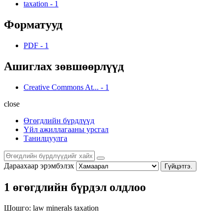
taxation
-
1
Форматууд
PDF
-
1
Ашиглах зөвшөөрлүүд
Creative Commons At...
-
1
close
Өгөгдлийн бүрдлүүд
Үйл ажиллагааны урсгал
Танилцуулга
Дараахаар эрэмбэлэх
Гүйцэтгэ.
1 өгөгдлийн бүрдэл олдлоо
Шошго:
law
minerals
taxation