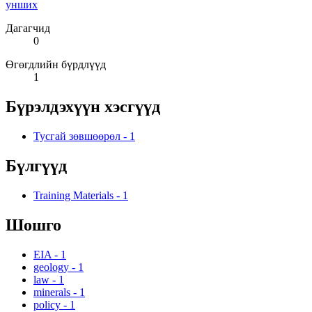
унших
Дагагчид
0
Өгөгдлийн бүрдлүүд
1
Бүрэлдэхүүн хэсгүүд
Тусгай зөвшөөрөл
-
1
Бүлгүүд
Training Materials
-
1
Шошго
EIA
-
1
geology
-
1
law
-
1
minerals
-
1
policy
-
1