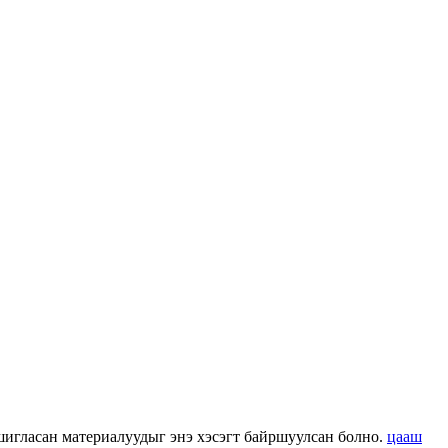
 ашигласан материалуудыг энэ хэсэгт байршуулсан болно.
цааш