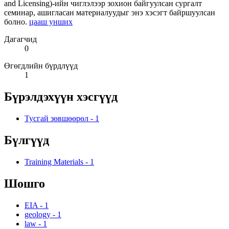
and Licensing)-ийн чиглэлээр зохион байгуулсан сургалт
семинар, ашигласан материалуудыг энэ хэсэгт байршуулсан
болно.
цааш унших
Дагагчид
0
Өгөгдлийн бүрдлүүд
1
Бүрэлдэхүүн хэсгүүд
Тусгай зөвшөөрөл
-
1
Бүлгүүд
Training Materials
-
1
Шошго
EIA
-
1
geology
-
1
law
-
1