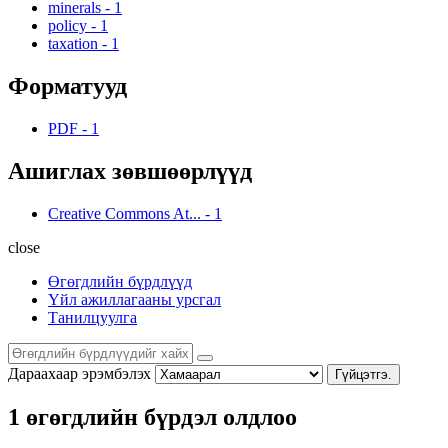
minerals
-
1
policy
-
1
taxation
-
1
Форматууд
PDF
-
1
Ашиглах зөвшөөрлүүд
Creative Commons At...
-
1
close
Өгөгдлийн бүрдлүүд
Үйл ажиллагааны урсгал
Танилцуулга
Дараахаар эрэмбэлэх
Гүйцэтгэ.
1 өгөгдлийн бүрдэл олдлоо