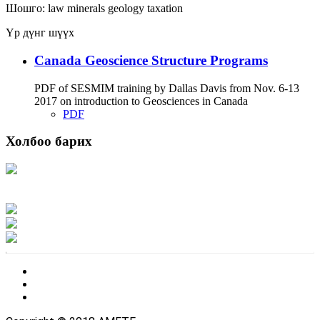
Шошго:
law
minerals
geology
taxation
Үр дүнг шүүх
Canada Geoscience Structure Programs
PDF of SESMIM training by Dallas Davis from Nov. 6-13
2017 on introduction to Geosciences in Canada
PDF
Холбоо барих
Хаяг: Ашигт малтмал, газрын тосны газар, Монгол Улс, Улаанбаатар хот
15170, Чингэлтэй дүүрэг, Барилгачдын талбай-3, Засгийн газрын XII байр,
баруун жигүүр
Факс: 976-11-310370
Вэб админ: 976-51-263915
Цахим шуудан: info@mrpam.gov.mn