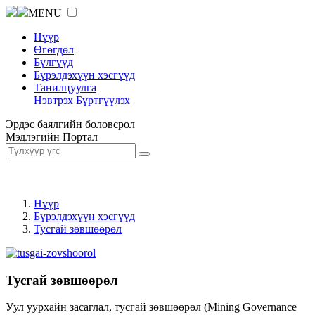
MENU
Нүүр
Өгөгдөл
Бүлгүүд
Бүрэлдэхүүн хэсгүүд
Танилцуулга
Нэвтрэх
Бүртгүүлэх
Эрдэс баялгийн боловсрол
Мэдлэгийн Портал
Нүүр
Бүрэлдэхүүн хэсгүүд
Тусгай зөвшөөрөл
Тусгай зөвшөөрөл
Уул уурхайн засаглал, тусгай зөвшөөрөл (Mining Governance