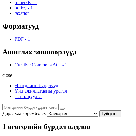
minerals
-
1
policy
-
1
taxation
-
1
Форматууд
PDF
-
1
Ашиглах зөвшөөрлүүд
Creative Commons At...
-
1
close
Өгөгдлийн бүрдлүүд
Үйл ажиллагааны урсгал
Танилцуулга
Дараахаар эрэмбэлэх
Гүйцэтгэ.
1 өгөгдлийн бүрдэл олдлоо