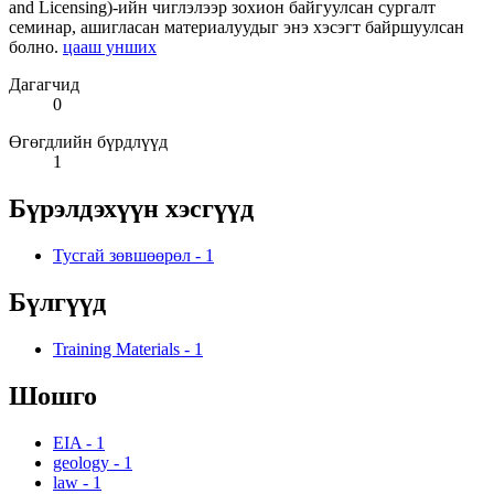
and Licensing)-ийн чиглэлээр зохион байгуулсан сургалт
семинар, ашигласан материалуудыг энэ хэсэгт байршуулсан
болно.
цааш унших
Дагагчид
0
Өгөгдлийн бүрдлүүд
1
Бүрэлдэхүүн хэсгүүд
Тусгай зөвшөөрөл
-
1
Бүлгүүд
Training Materials
-
1
Шошго
EIA
-
1
geology
-
1
law
-
1