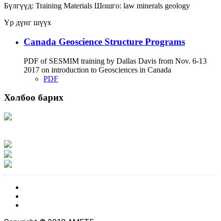
Бүлгүүд:
Training Materials
Шошго:
law
minerals
geology
Үр дүнг шүүх
Canada Geoscience Structure Programs
PDF of SESMIM training by Dallas Davis from Nov. 6-13
2017 on introduction to Geosciences in Canada
PDF
Холбоо барих
Хаяг: Ашигт малтмал, газрын тосны газар, Монгол Улс, Улаанбаатар хот
15170, Чингэлтэй дүүрэг, Барилгачдын талбай-3, Засгийн газрын XII байр,
баруун жигүүр
Факс: 976-11-310370
Вэб админ: 976-51-263915
Цахим шуудан: info@mrpam.gov.mn