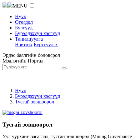
MENU
Нүүр
Өгөгдөл
Бүлгүүд
Бүрэлдэхүүн хэсгүүд
Танилцуулга
Нэвтрэх
Бүртгүүлэх
Эрдэс баялгийн боловсрол
Мэдлэгийн Портал
Нүүр
Бүрэлдэхүүн хэсгүүд
Тусгай зөвшөөрөл
Тусгай зөвшөөрөл
Уул уурхайн засаглал, тусгай зөвшөөрөл (Mining Governance