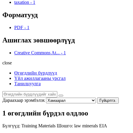
taxation
-
1
Форматууд
PDF
-
1
Ашиглах зөвшөөрлүүд
Creative Commons At...
-
1
close
Өгөгдлийн бүрдлүүд
Үйл ажиллагааны урсгал
Танилцуулга
Дараахаар эрэмбэлэх
Гүйцэтгэ.
1 өгөгдлийн бүрдэл олдлоо
Бүлгүүд:
Training Materials
Шошго:
law
minerals
EIA