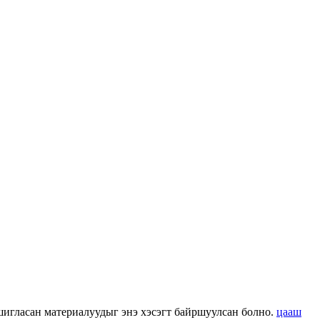
 ашигласан материалуудыг энэ хэсэгт байршуулсан болно.
цааш