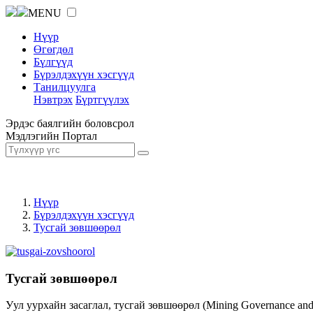
MENU
Нүүр
Өгөгдөл
Бүлгүүд
Бүрэлдэхүүн хэсгүүд
Танилцуулга
Нэвтрэх
Бүртгүүлэх
Эрдэс баялгийн боловсрол
Мэдлэгийн Портал
Нүүр
Бүрэлдэхүүн хэсгүүд
Тусгай зөвшөөрөл
Тусгай зөвшөөрөл
Уул уурхайн засаглал, тусгай зөвшөөрөл (Mining Governance an