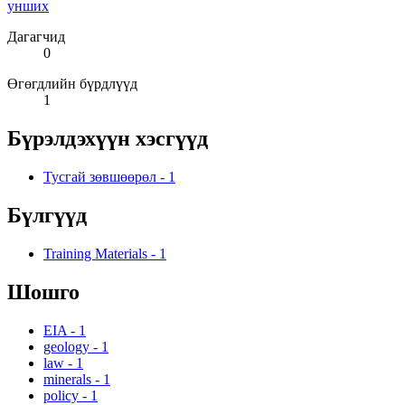
унших
Дагагчид
0
Өгөгдлийн бүрдлүүд
1
Бүрэлдэхүүн хэсгүүд
Тусгай зөвшөөрөл
-
1
Бүлгүүд
Training Materials
-
1
Шошго
EIA
-
1
geology
-
1
law
-
1
minerals
-
1
policy
-
1