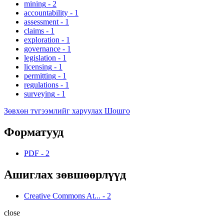
mining
-
2
accountability
-
1
assessment
-
1
claims
-
1
exploration
-
1
governance
-
1
legislation
-
1
licensing
-
1
permitting
-
1
regulations
-
1
surveying
-
1
Зөвхөн түгээмлийг харуулах Шошго
Форматууд
PDF
-
2
Ашиглах зөвшөөрлүүд
Creative Commons At...
-
2
close