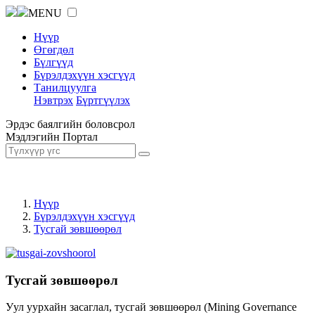
MENU
Нүүр
Өгөгдөл
Бүлгүүд
Бүрэлдэхүүн хэсгүүд
Танилцуулга
Нэвтрэх
Бүртгүүлэх
Эрдэс баялгийн боловсрол
Мэдлэгийн Портал
Нүүр
Бүрэлдэхүүн хэсгүүд
Тусгай зөвшөөрөл
Тусгай зөвшөөрөл
Уул уурхайн засаглал, тусгай зөвшөөрөл (Mining Governance