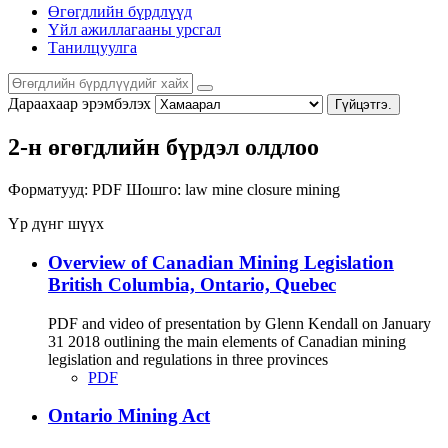
Өгөгдлийн бүрдлүүд
Үйл ажиллагааны урсгал
Танилцуулга
Дараахаар эрэмбэлэх
Гүйцэтгэ.
2-н өгөгдлийн бүрдэл олдлоо
Форматууд:
PDF
Шошго:
law
mine closure
mining
Үр дүнг шүүх
Overview of Canadian Mining Legislation
British Columbia, Ontario, Quebec
PDF and video of presentation by Glenn Kendall on January
31 2018 outlining the main elements of Canadian mining
legislation and regulations in three provinces
PDF
Ontario Mining Act