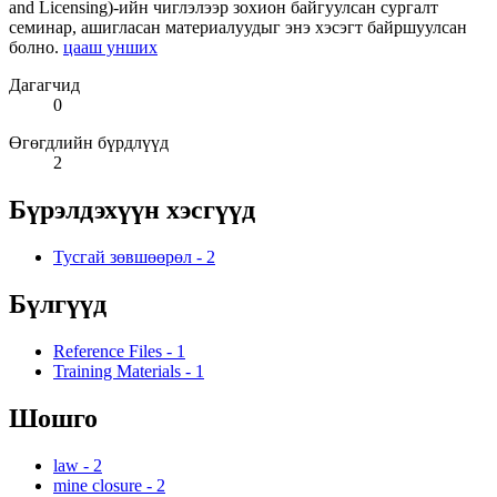
and Licensing)-ийн чиглэлээр зохион байгуулсан сургалт
семинар, ашигласан материалуудыг энэ хэсэгт байршуулсан
болно.
цааш унших
Дагагчид
0
Өгөгдлийн бүрдлүүд
2
Бүрэлдэхүүн хэсгүүд
Тусгай зөвшөөрөл
-
2
Бүлгүүд
Reference Files
-
1
Training Materials
-
1
Шошго
law
-
2
mine closure
-
2