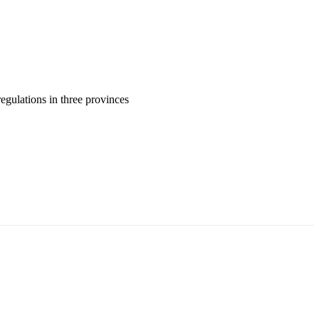
gulations in three provinces
ун жигүүр