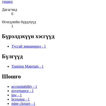
унших
Дагагчид
0
Өгөгдлийн бүрдлүүд
1
Бүрэлдэхүүн хэсгүүд
Тусгай зөвшөөрөл
-
1
Бүлгүүд
Training Materials
-
1
Шошго
accountability
-
1
governance
-
1
law
-
1
licensing
-
1
mine closure
-
1