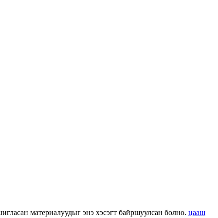
 ашигласан материалуудыг энэ хэсэгт байршуулсан болно.
цааш