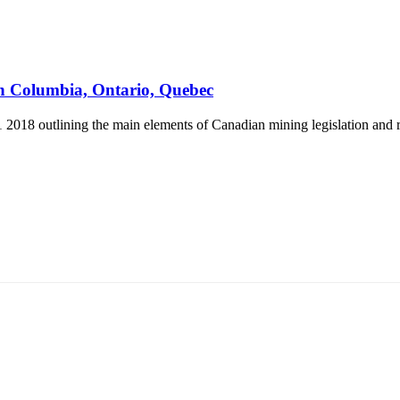
sh Columbia, Ontario, Quebec
2018 outlining the main elements of Canadian mining legislation and re
5170, Чингэлтэй дүүрэг, Барилгачдын талбай-3, Засгийн газрын XII байр, бару