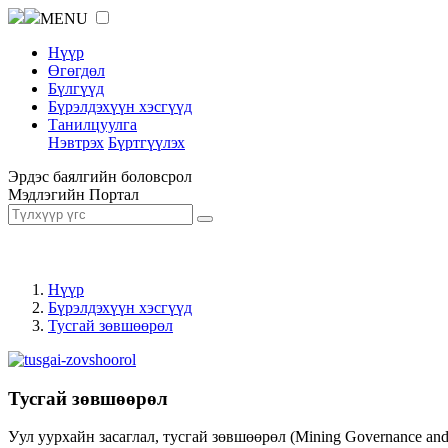
MENU
Нүүр
Өгөгдөл
Бүлгүүд
Бүрэлдэхүүн хэсгүүд
Танилцуулга
Нэвтрэх
Бүртгүүлэх
Эрдэс баялгийн боловсрол
Мэдлэгийн Портал
Нүүр
Бүрэлдэхүүн хэсгүүд
Тусгай зөвшөөрөл
Тусгай зөвшөөрөл
Уул уурхайн засаглал, тусгай зөвшөөрөл (Mining Governance an