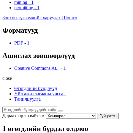
mining
-
1
permitting
-
1
Зөвхөн түгээмлийг харуулах Шошго
Форматууд
PDF
-
1
Ашиглах зөвшөөрлүүд
Creative Commons At...
-
1
close
Өгөгдлийн бүрдлүүд
Үйл ажиллагааны урсгал
Танилцуулга
Дараахаар эрэмбэлэх
Гүйцэтгэ.
1 өгөгдлийн бүрдэл олдлоо