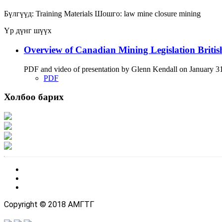
Бүлгүүд:
Training Materials
Шошго:
law
mine closure
mining
Үр дүнг шүүх
Overview of Canadian Mining Legislation Briti
PDF and video of presentation by Glenn Kendall on January 31 
PDF
Холбоо барих
Хаяг: Ашигт малтмал, газрын тосны газар, Монгол Улс, Улаанбаатар хот 1
Факс: 976-11-310370
Вэб админ: 976-51-263915
Цахим шуудан: info@mrpam.gov.mn
Copyright © 2018 АМГТГ