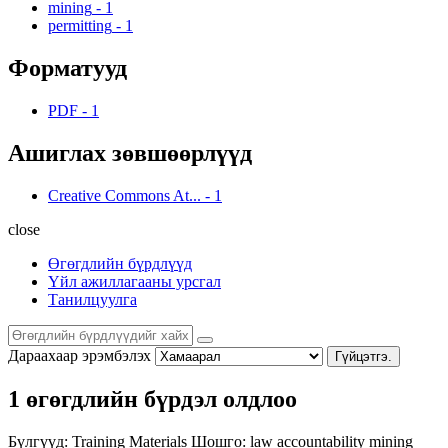
mining
-
1
permitting
-
1
Форматууд
PDF
-
1
Ашиглах зөвшөөрлүүд
Creative Commons At...
-
1
close
Өгөгдлийн бүрдлүүд
Үйл ажиллагааны урсгал
Танилцуулга
Дараахаар эрэмбэлэх
Гүйцэтгэ.
1 өгөгдлийн бүрдэл олдлоо
Бүлгүүд:
Training Materials
Шошго:
law
accountability
mining