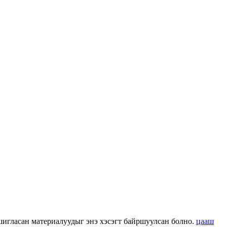
 ашигласан материалуудыг энэ хэсэгт байршуулсан болно.
цааш