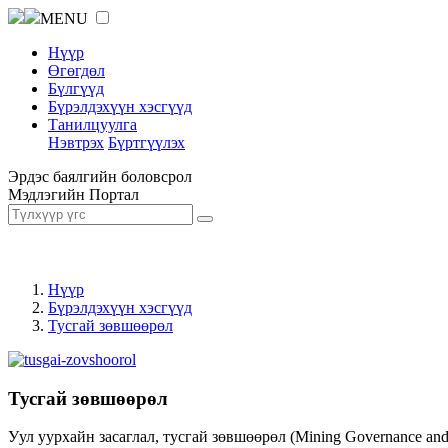
MENU
Нүүр
Өгөгдөл
Бүлгүүд
Бүрэлдэхүүн хэсгүүд
Танилцуулга
Нэвтрэх
Бүртгүүлэх
Эрдэс баялгийн боловсрол
Мэдлэгийн Портал
Нүүр
Бүрэлдэхүүн хэсгүүд
Тусгай зөвшөөрөл
Тусгай зөвшөөрөл
Уул уурхайн засаглал, тусгай зөвшөөрөл (Mining Governance an