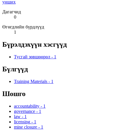
унших
Дагагчид
0
Өгөгдлийн бүрдлүүд
1
Бүрэлдэхүүн хэсгүүд
Тусгай зөвшөөрөл
-
1
Бүлгүүд
Training Materials
-
1
Шошго
accountability
-
1
governance
-
1
law
-
1
licensing
-
1
mine closure
-
1