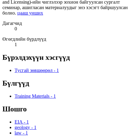
and Licensing)-ийн чиглэлээр зохион байгуулсан сургалт
семинар, ашигласан материалуудыг энэ хэсэгт байршуулсан
болно.
цааш унших
Дагагчид
0
Өгөгдлийн бүрдлүүд
1
Бүрэлдэхүүн хэсгүүд
Тусгай зөвшөөрөл
-
1
Бүлгүүд
Training Materials
-
1
Шошго
EIA
-
1
geology
-
1
law
-
1