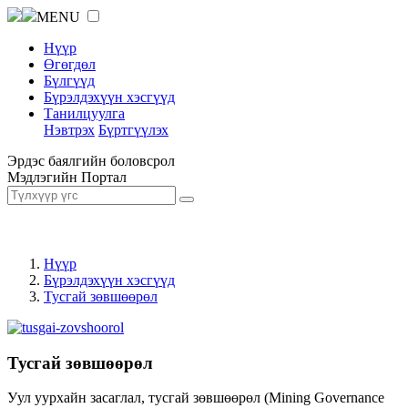
MENU
Нүүр
Өгөгдөл
Бүлгүүд
Бүрэлдэхүүн хэсгүүд
Танилцуулга
Нэвтрэх
Бүртгүүлэх
Эрдэс баялгийн боловсрол
Мэдлэгийн Портал
Нүүр
Бүрэлдэхүүн хэсгүүд
Тусгай зөвшөөрөл
Тусгай зөвшөөрөл
Уул уурхайн засаглал, тусгай зөвшөөрөл (Mining Governance