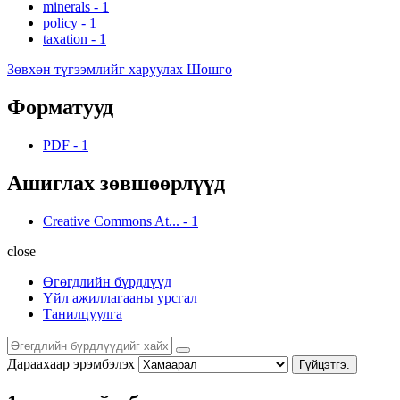
minerals
-
1
policy
-
1
taxation
-
1
Зөвхөн түгээмлийг харуулах Шошго
Форматууд
PDF
-
1
Ашиглах зөвшөөрлүүд
Creative Commons At...
-
1
close
Өгөгдлийн бүрдлүүд
Үйл ажиллагааны урсгал
Танилцуулга
Дараахаар эрэмбэлэх
Гүйцэтгэ.