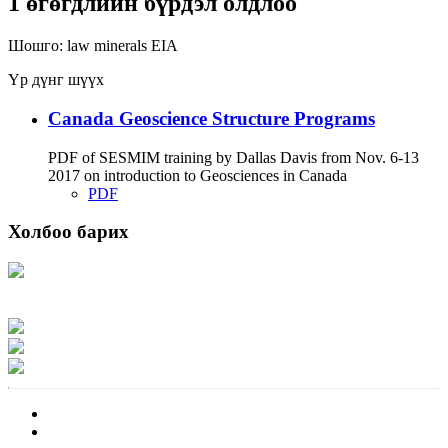
1 өгөгдлийн бүрдэл олдлоо
Шошго:
law
minerals
EIA
Үр дүнг шүүх
Canada Geoscience Structure Programs
PDF of SESMIM training by Dallas Davis from Nov. 6-13
2017 on introduction to Geosciences in Canada
PDF
Холбоо барих
Хаяг: Ашигт малтмал, газрын тосны газар, Монгол Улс, Улаанбаатар хот
15170, Чингэлтэй дүүрэг, Барилгачдын талбай-3, Засгийн газрын XII байр,
баруун жигүүр
Факс: 976-11-310370
Вэб админ: 976-51-263915
Цахим шуудан: info@mrpam.gov.mn