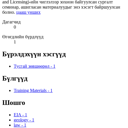
and Licensing)-ийн чиглэлээр зохион байгуулсан сургалт
семинар, ашигласан материалуудыг энэ хэсэгт байршуулсан
болно.
цааш унших
Дагагчид
0
Өгөгдлийн бүрдлүүд
1
Бүрэлдэхүүн хэсгүүд
Тусгай зөвшөөрөл
-
1
Бүлгүүд
Training Materials
-
1
Шошго
EIA
-
1
geology
-
1
law
-
1