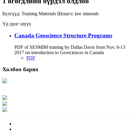
1 өгөгдлийн бүрдэл олдлоо
Бүлгүүд:
Training Materials
Шошго:
law
minerals
Үр дүнг шүүх
Canada Geoscience Structure Programs
PDF of SESMIM training by Dallas Davis from Nov. 6-13
2017 on introduction to Geosciences in Canada
PDF
Холбоо барих
Хаяг: Ашигт малтмал, газрын тосны газар, Монгол Улс, Улаанбаатар хот
15170, Чингэлтэй дүүрэг, Барилгачдын талбай-3, Засгийн газрын XII байр,
баруун жигүүр
Факс: 976-11-310370
Вэб админ: 976-51-263915
Цахим шуудан: info@mrpam.gov.mn