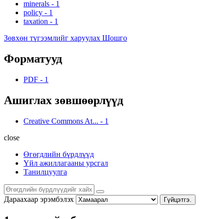
minerals
-
1
policy
-
1
taxation
-
1
Зөвхөн түгээмлийг харуулах Шошго
Форматууд
PDF
-
1
Ашиглах зөвшөөрлүүд
Creative Commons At...
-
1
close
Өгөгдлийн бүрдлүүд
Үйл ажиллагааны урсгал
Танилцуулга
Дараахаар эрэмбэлэх
Гүйцэтгэ.