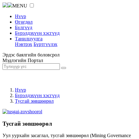
MENU
Нүүр
Өгөгдөл
Бүлгүүд
Бүрэлдэхүүн хэсгүүд
Танилцуулга
Нэвтрэх
Бүртгүүлэх
Эрдэс баялгийн боловсрол
Мэдлэгийн Портал
Нүүр
Бүрэлдэхүүн хэсгүүд
Тусгай зөвшөөрөл
Тусгай зөвшөөрөл
Уул уурхайн засаглал, тусгай зөвшөөрөл (Mining Governance