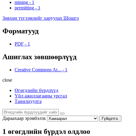
mining
-
1
permitting
-
1
Зөвхөн түгээмлийг харуулах Шошго
Форматууд
PDF
-
1
Ашиглах зөвшөөрлүүд
Creative Commons At...
-
1
close
Өгөгдлийн бүрдлүүд
Үйл ажиллагааны урсгал
Танилцуулга
Дараахаар эрэмбэлэх
Гүйцэтгэ.
1 өгөгдлийн бүрдэл олдлоо