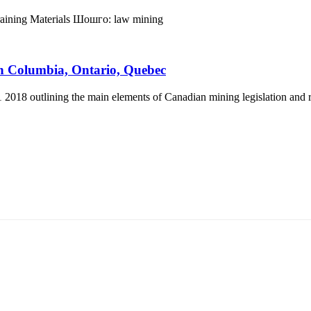
aining Materials
Шошго:
law
mining
sh Columbia, Ontario, Quebec
2018 outlining the main elements of Canadian mining legislation and re
5170, Чингэлтэй дүүрэг, Барилгачдын талбай-3, Засгийн газрын XII байр, бару