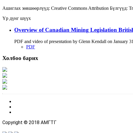
Ашиглах зөвшөөрлүүд:
Creative Commons Attribution
Бүлгүүд:
Tr
Үр дүнг шүүх
Overview of Canadian Mining Legislation Briti
PDF and video of presentation by Glenn Kendall on January 31 
PDF
Холбоо барих
Хаяг: Ашигт малтмал, газрын тосны газар, Монгол Улс, Улаанбаатар хот 1
Факс: 976-11-310370
Вэб админ: 976-51-263915
Цахим шуудан: info@mrpam.gov.mn
Copyright © 2018 АМГТГ