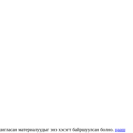
 ашигласан материалуудыг энэ хэсэгт байршуулсан болно.
цааш