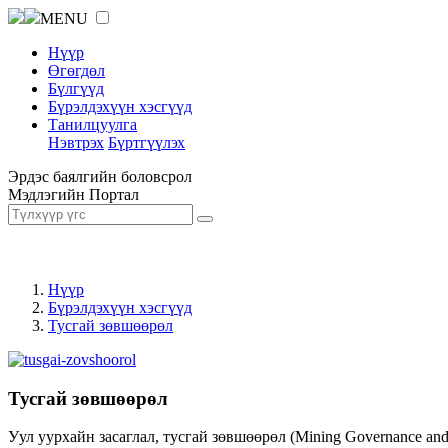
MENU
Нүүр
Өгөгдөл
Бүлгүүд
Бүрэлдэхүүн хэсгүүд
Танилцуулга
Нэвтрэх
Бүртгүүлэх
Эрдэс баялгийн боловсрол
Мэдлэгийн Портал
Нүүр
Бүрэлдэхүүн хэсгүүд
Тусгай зөвшөөрөл
Тусгай зөвшөөрөл
Уул уурхайн засаглал, тусгай зөвшөөрөл (Mining Governance an