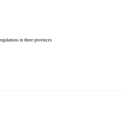
gulations in three provinces
ун жигүүр