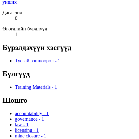
унших
Дагагчид
0
Өгөгдлийн бүрдлүүд
1
Бүрэлдэхүүн хэсгүүд
Тусгай зөвшөөрөл
-
1
Бүлгүүд
Training Materials
-
1
Шошго
accountability
-
1
governance
-
1
law
-
1
licensing
-
1
mine closure
-
1