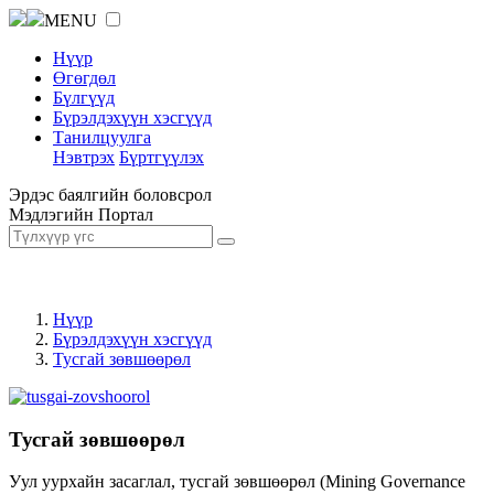
MENU
Нүүр
Өгөгдөл
Бүлгүүд
Бүрэлдэхүүн хэсгүүд
Танилцуулга
Нэвтрэх
Бүртгүүлэх
Эрдэс баялгийн боловсрол
Мэдлэгийн Портал
Нүүр
Бүрэлдэхүүн хэсгүүд
Тусгай зөвшөөрөл
Тусгай зөвшөөрөл
Уул уурхайн засаглал, тусгай зөвшөөрөл (Mining Governance