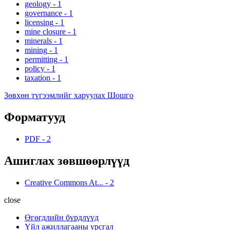
geology
-
1
governance
-
1
licensing
-
1
mine closure
-
1
minerals
-
1
mining
-
1
permitting
-
1
policy
-
1
taxation
-
1
Зөвхөн түгээмлийг харуулах Шошго
Форматууд
PDF
-
2
Ашиглах зөвшөөрлүүд
Creative Commons At...
-
2
close
Өгөгдлийн бүрдлүүд
Үйл ажиллагааны урсгал