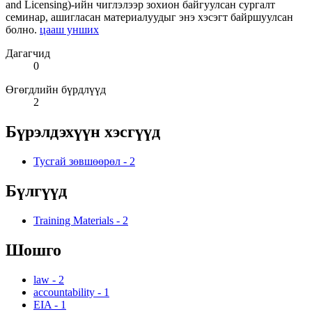
and Licensing)-ийн чиглэлээр зохион байгуулсан сургалт
семинар, ашигласан материалуудыг энэ хэсэгт байршуулсан
болно.
цааш унших
Дагагчид
0
Өгөгдлийн бүрдлүүд
2
Бүрэлдэхүүн хэсгүүд
Тусгай зөвшөөрөл
-
2
Бүлгүүд
Training Materials
-
2
Шошго
law
-
2
accountability
-
1
EIA
-
1