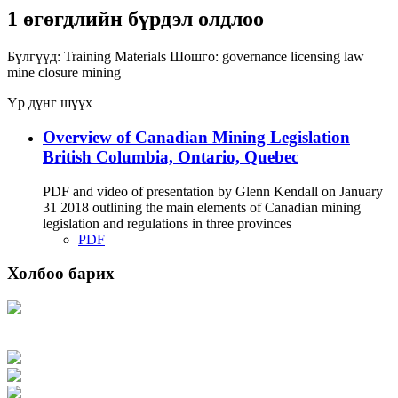
1 өгөгдлийн бүрдэл олдлоо
Бүлгүүд:
Training Materials
Шошго:
governance
licensing
law
mine closure
mining
Үр дүнг шүүх
Overview of Canadian Mining Legislation
British Columbia, Ontario, Quebec
PDF and video of presentation by Glenn Kendall on January
31 2018 outlining the main elements of Canadian mining
legislation and regulations in three provinces
PDF
Холбоо барих
Хаяг: Ашигт малтмал, газрын тосны газар, Монгол Улс, Улаанбаатар хот
15170, Чингэлтэй дүүрэг, Барилгачдын талбай-3, Засгийн газрын XII байр,
баруун жигүүр
Факс: 976-11-310370
Вэб админ: 976-51-263915
Цахим шуудан: info@mrpam.gov.mn