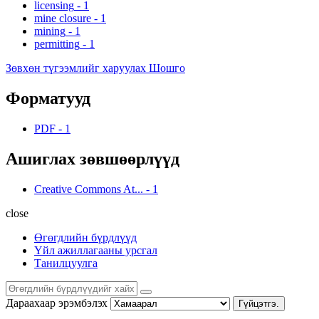
licensing
-
1
mine closure
-
1
mining
-
1
permitting
-
1
Зөвхөн түгээмлийг харуулах Шошго
Форматууд
PDF
-
1
Ашиглах зөвшөөрлүүд
Creative Commons At...
-
1
close
Өгөгдлийн бүрдлүүд
Үйл ажиллагааны урсгал
Танилцуулга
Дараахаар эрэмбэлэх
Гүйцэтгэ.