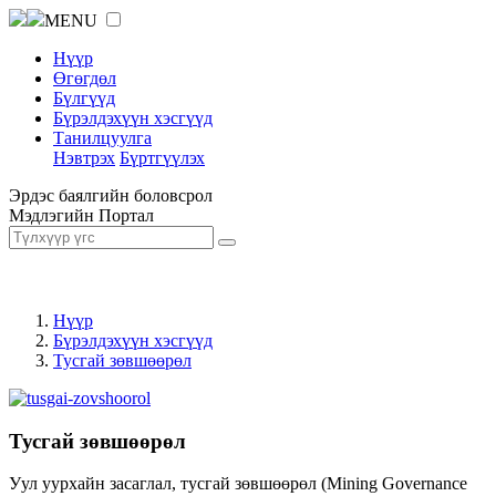
MENU
Нүүр
Өгөгдөл
Бүлгүүд
Бүрэлдэхүүн хэсгүүд
Танилцуулга
Нэвтрэх
Бүртгүүлэх
Эрдэс баялгийн боловсрол
Мэдлэгийн Портал
Нүүр
Бүрэлдэхүүн хэсгүүд
Тусгай зөвшөөрөл
Тусгай зөвшөөрөл
Уул уурхайн засаглал, тусгай зөвшөөрөл (Mining Governance