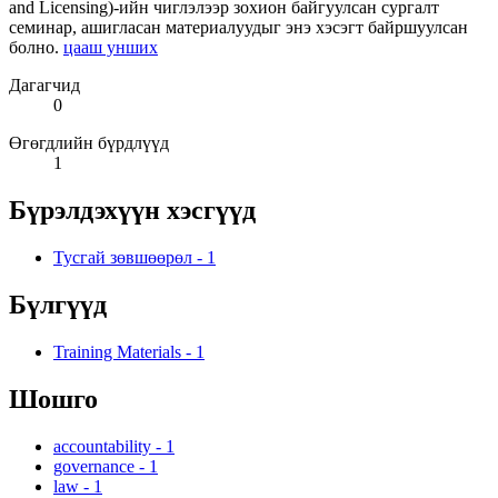
and Licensing)-ийн чиглэлээр зохион байгуулсан сургалт
семинар, ашигласан материалуудыг энэ хэсэгт байршуулсан
болно.
цааш унших
Дагагчид
0
Өгөгдлийн бүрдлүүд
1
Бүрэлдэхүүн хэсгүүд
Тусгай зөвшөөрөл
-
1
Бүлгүүд
Training Materials
-
1
Шошго
accountability
-
1
governance
-
1
law
-
1