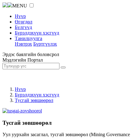
MENU
Нүүр
Өгөгдөл
Бүлгүүд
Бүрэлдэхүүн хэсгүүд
Танилцуулга
Нэвтрэх
Бүртгүүлэх
Эрдэс баялгийн боловсрол
Мэдлэгийн Портал
Нүүр
Бүрэлдэхүүн хэсгүүд
Тусгай зөвшөөрөл
Тусгай зөвшөөрөл
Уул уурхайн засаглал, тусгай зөвшөөрөл (Mining Governance