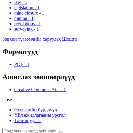
law
-
1
legislation
-
1
mine closure
-
1
mining
-
1
regulations
-
1
surveying
-
1
Зөвхөн түгээмлийг харуулах Шошго
Форматууд
PDF
-
1
Ашиглах зөвшөөрлүүд
Creative Commons At...
-
1
close
Өгөгдлийн бүрдлүүд
Үйл ажиллагааны урсгал
Танилцуулга