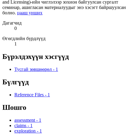
and Licensing)-ийн чиглэлээр зохион байгуулсан сургалт
семинар, ашигласан материалуудыг энэ хэсэгт байршуулсан
болно.
цааш унших
Дагагчид
0
Өгөгдлийн бүрдлүүд
1
Бүрэлдэхүүн хэсгүүд
Тусгай зөвшөөрөл
-
1
Бүлгүүд
Reference Files
-
1
Шошго
assessment
-
1
claims
-
1
exploration
-
1