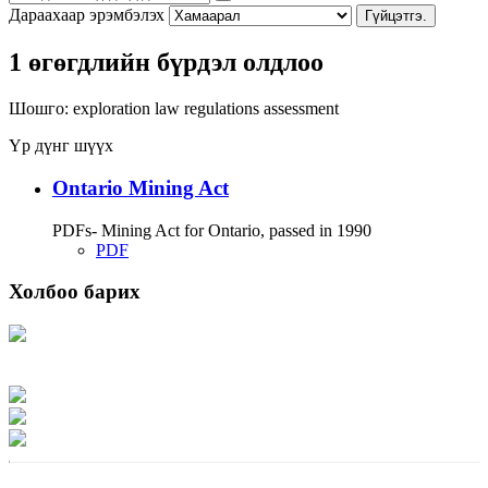
Дараахаар эрэмбэлэх
Гүйцэтгэ.
1 өгөгдлийн бүрдэл олдлоо
Шошго:
exploration
law
regulations
assessment
Үр дүнг шүүх
Ontario Mining Act
PDFs- Mining Act for Ontario, passed in 1990
PDF
Холбоо барих
Хаяг: Ашигт малтмал, газрын тосны газар, Монгол Улс, Улаанбаатар хот
15170, Чингэлтэй дүүрэг, Барилгачдын талбай-3, Засгийн газрын XII байр,
баруун жигүүр
Факс: 976-11-310370
Вэб админ: 976-51-263915
Цахим шуудан: info@mrpam.gov.mn