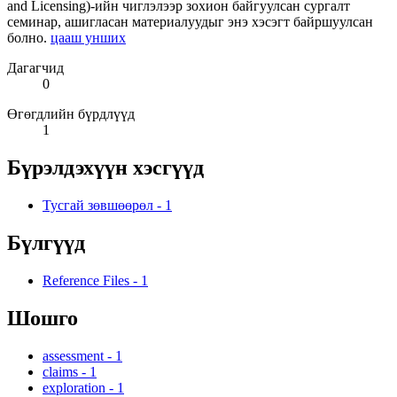
and Licensing)-ийн чиглэлээр зохион байгуулсан сургалт
семинар, ашигласан материалуудыг энэ хэсэгт байршуулсан
болно.
цааш унших
Дагагчид
0
Өгөгдлийн бүрдлүүд
1
Бүрэлдэхүүн хэсгүүд
Тусгай зөвшөөрөл
-
1
Бүлгүүд
Reference Files
-
1
Шошго
assessment
-
1
claims
-
1
exploration
-
1