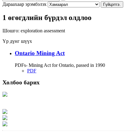
Дараахаар эрэмбэлэх
Гүйцэтгэ.
1 өгөгдлийн бүрдэл олдлоо
Шошго:
exploration
assessment
Үр дүнг шүүх
Ontario Mining Act
PDFs- Mining Act for Ontario, passed in 1990
PDF
Холбоо барих
Хаяг: Ашигт малтмал, газрын тосны газар, Монгол Улс, Улаанбаатар хот
15170, Чингэлтэй дүүрэг, Барилгачдын талбай-3, Засгийн газрын XII байр,
баруун жигүүр
Факс: 976-11-310370
Вэб админ: 976-51-263915
Цахим шуудан: info@mrpam.gov.mn