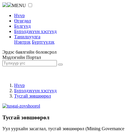
MENU
Нүүр
Өгөгдөл
Бүлгүүд
Бүрэлдэхүүн хэсгүүд
Танилцуулга
Нэвтрэх
Бүртгүүлэх
Эрдэс баялгийн боловсрол
Мэдлэгийн Портал
Нүүр
Бүрэлдэхүүн хэсгүүд
Тусгай зөвшөөрөл
Тусгай зөвшөөрөл
Уул уурхайн засаглал, тусгай зөвшөөрөл (Mining Governance