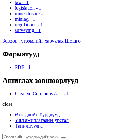
law
-
1
legislation
-
1
mine closure
-
1
mining
-
1
regulations
-
1
surveying
-
1
Зөвхөн түгээмлийг харуулах Шошго
Форматууд
PDF
-
1
Ашиглах зөвшөөрлүүд
Creative Commons At...
-
1
close
Өгөгдлийн бүрдлүүд
Үйл ажиллагааны урсгал
Танилцуулга