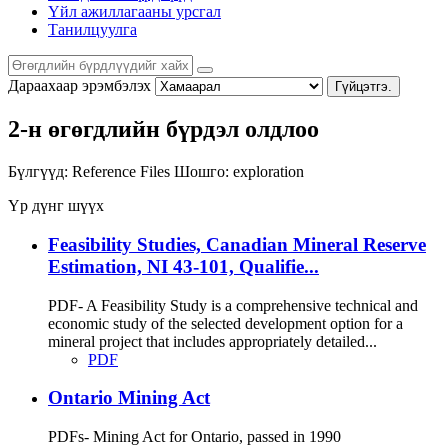
Үйл ажиллагааны урсгал
Танилцуулга
Дараахаар эрэмбэлэх
Гүйцэтгэ.
2-н өгөгдлийн бүрдэл олдлоо
Бүлгүүд:
Reference Files
Шошго:
exploration
Үр дүнг шүүх
Feasibility Studies, Canadian Mineral Reserve
Estimation, NI 43-101, Qualifie...
PDF- A Feasibility Study is a comprehensive technical and
economic study of the selected development option for a
mineral project that includes appropriately detailed...
PDF
Ontario Mining Act
PDFs- Mining Act for Ontario, passed in 1990