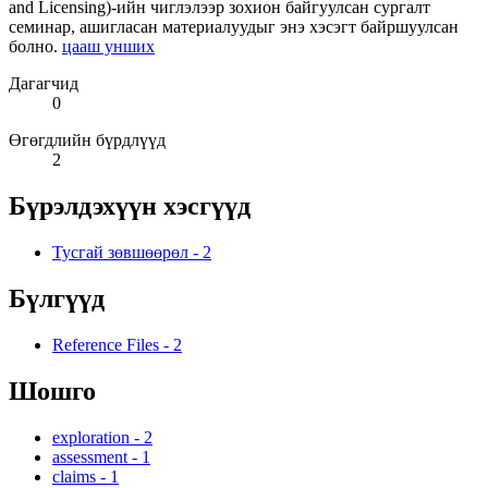
and Licensing)-ийн чиглэлээр зохион байгуулсан сургалт
семинар, ашигласан материалуудыг энэ хэсэгт байршуулсан
болно.
цааш унших
Дагагчид
0
Өгөгдлийн бүрдлүүд
2
Бүрэлдэхүүн хэсгүүд
Тусгай зөвшөөрөл
-
2
Бүлгүүд
Reference Files
-
2
Шошго
exploration
-
2
assessment
-
1
claims
-
1