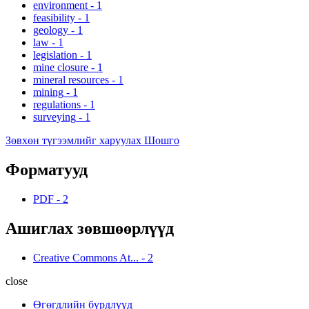
environment
-
1
feasibility
-
1
geology
-
1
law
-
1
legislation
-
1
mine closure
-
1
mineral resources
-
1
mining
-
1
regulations
-
1
surveying
-
1
Зөвхөн түгээмлийг харуулах Шошго
Форматууд
PDF
-
2
Ашиглах зөвшөөрлүүд
Creative Commons At...
-
2
close
Өгөгдлийн бүрдлүүд