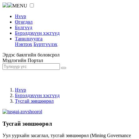
MENU
Нүүр
Өгөгдөл
Бүлгүүд
Бүрэлдэхүүн хэсгүүд
Танилцуулга
Нэвтрэх
Бүртгүүлэх
Эрдэс баялгийн боловсрол
Мэдлэгийн Портал
Нүүр
Бүрэлдэхүүн хэсгүүд
Тусгай зөвшөөрөл
Тусгай зөвшөөрөл
Уул уурхайн засаглал, тусгай зөвшөөрөл (Mining Governance