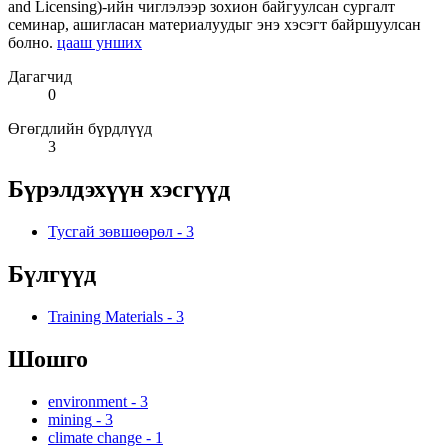
and Licensing)-ийн чиглэлээр зохион байгуулсан сургалт
семинар, ашигласан материалуудыг энэ хэсэгт байршуулсан
болно.
цааш унших
Дагагчид
0
Өгөгдлийн бүрдлүүд
3
Бүрэлдэхүүн хэсгүүд
Тусгай зөвшөөрөл
-
3
Бүлгүүд
Training Materials
-
3
Шошго
environment
-
3
mining
-
3
climate change
-
1