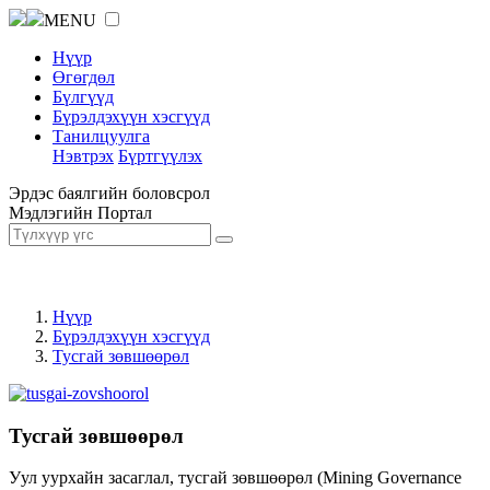
MENU
Нүүр
Өгөгдөл
Бүлгүүд
Бүрэлдэхүүн хэсгүүд
Танилцуулга
Нэвтрэх
Бүртгүүлэх
Эрдэс баялгийн боловсрол
Мэдлэгийн Портал
Нүүр
Бүрэлдэхүүн хэсгүүд
Тусгай зөвшөөрөл
Тусгай зөвшөөрөл
Уул уурхайн засаглал, тусгай зөвшөөрөл (Mining Governance