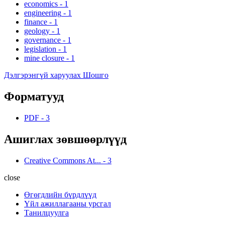
economics
-
1
engineering
-
1
finance
-
1
geology
-
1
governance
-
1
legislation
-
1
mine closure
-
1
Дэлгэрэнгүй харуулах Шошго
Форматууд
PDF
-
3
Ашиглах зөвшөөрлүүд
Creative Commons At...
-
3
close
Өгөгдлийн бүрдлүүд
Үйл ажиллагааны урсгал
Танилцуулга