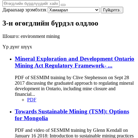
Дараахаар эрэмбэлэх
Гүйцэтгэ.
3-н өгөгдлийн бүрдэл олдлоо
Шошго:
environment
mining
Үр дүнг шүүх
Mineral Exploration and Development Ontario
Mining Act Regulatory Framework- ...
PDF of SESMIM training by Clive Stephenson on Sept 28
2017 discussing the graduated approach to regulating mineral
development in Ontario, including mine closure and
financial...
PDF
Towards Sustainable Mining (TSM): Options
for Mongolia
PDF and video of SESMIM training by Glenn Kendall on
January 16 2018: Introduction to sustainable mining practices