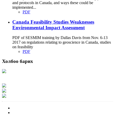
and protocols in Canada, and ways these could be
implemented...
PDF
Canada Feasibility Studies Weaknesses
Environmental Impact Assessment
PDF of SESMIM training by Dallas Davis from Nov. 6-13
2017 on regulations relating to geoscience in Canada, studies
on feasibility
PDF
Холбоо барих
Хаяг: Ашигт малтмал, газрын тосны газар, Монгол Улс, Улаанбаатар хот
15170, Чингэлтэй дүүрэг, Барилгачдын талбай-3, Засгийн газрын XII байр,
баруун жигүүр
Факс: 976-11-310370
Вэб админ: 976-51-263915
Цахим шуудан: info@mrpam.gov.mn