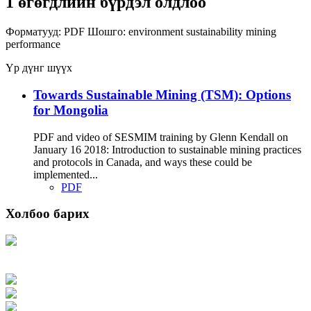
1 өгөгдлийн бүрдэл олдлоо
Форматууд:
PDF
Шошго:
environment
sustainability
mining
performance
Үр дүнг шүүх
Towards Sustainable Mining (TSM): Options
for Mongolia
PDF and video of SESMIM training by Glenn Kendall on
January 16 2018: Introduction to sustainable mining practices
and protocols in Canada, and ways these could be
implemented...
PDF
Холбоо барих
Хаяг: Ашигт малтмал, газрын тосны газар, Монгол Улс, Улаанбаатар хот
15170, Чингэлтэй дүүрэг, Барилгачдын талбай-3, Засгийн газрын XII байр,
баруун жигүүр
Факс: 976-11-310370
Вэб админ: 976-51-263915
Цахим шуудан: info@mrpam.gov.mn