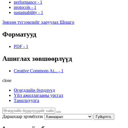
performance
-
1
protocols
-
1
sustainability
-
1
Зөвхөн түгээмлийг харуулах Шошго
Форматууд
PDF
-
1
Ашиглах зөвшөөрлүүд
Creative Commons At...
-
1
close
Өгөгдлийн бүрдлүүд
Үйл ажиллагааны урсгал
Танилцуулга
Дараахаар эрэмбэлэх
Гүйцэтгэ.