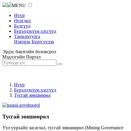
MENU
Нүүр
Өгөгдөл
Бүлгүүд
Бүрэлдэхүүн хэсгүүд
Танилцуулга
Нэвтрэх
Бүртгүүлэх
Эрдэс баялгийн боловсрол
Мэдлэгийн Портал
Нүүр
Бүрэлдэхүүн хэсгүүд
Тусгай зөвшөөрөл
Тусгай зөвшөөрөл
Уул уурхайн засаглал, тусгай зөвшөөрөл (Mining Governance