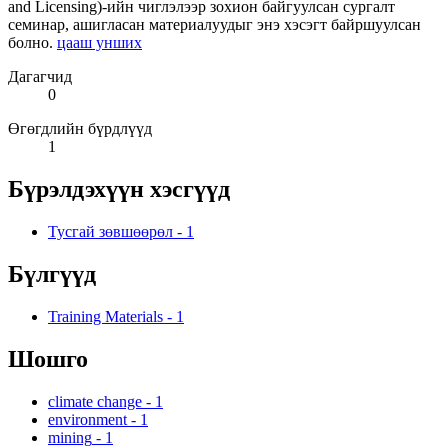
and Licensing)-ийн чиглэлээр зохион байгуулсан сургалт
семинар, ашигласан материалуудыг энэ хэсэгт байршуулсан
болно.
цааш унших
Дагагчид
0
Өгөгдлийн бүрдлүүд
1
Бүрэлдэхүүн хэсгүүд
Тусгай зөвшөөрөл
-
1
Бүлгүүд
Training Materials
-
1
Шошго
climate change
-
1
environment
-
1
mining
-
1