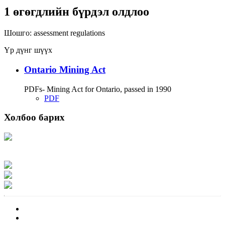
1 өгөгдлийн бүрдэл олдлоо
Шошго:
assessment
regulations
Үр дүнг шүүх
Ontario Mining Act
PDFs- Mining Act for Ontario, passed in 1990
PDF
Холбоо барих
Хаяг: Ашигт малтмал, газрын тосны газар, Монгол Улс, Улаанбаатар хот
15170, Чингэлтэй дүүрэг, Барилгачдын талбай-3, Засгийн газрын XII байр,
баруун жигүүр
Факс: 976-11-310370
Вэб админ: 976-51-263915
Цахим шуудан: info@mrpam.gov.mn