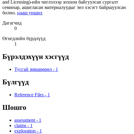
and Licensing)-ийн чиглэлээр зохион байгуулсан сургалт
семинар, ашигласан материалуудыг энэ хэсэгт байршуулсан
болно.
цааш унших
Дагагчид
0
Өгөгдлийн бүрдлүүд
1
Бүрэлдэхүүн хэсгүүд
Тусгай зөвшөөрөл
-
1
Бүлгүүд
Reference Files
-
1
Шошго
assessment
-
1
claims
-
1
exploration
-
1