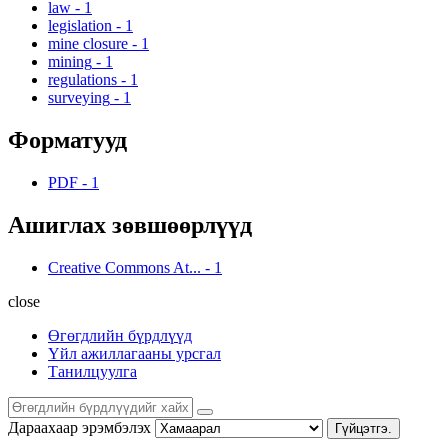
law
-
1
legislation
-
1
mine closure
-
1
mining
-
1
regulations
-
1
surveying
-
1
Форматууд
PDF
-
1
Ашиглах зөвшөөрлүүд
Creative Commons At...
-
1
close
Өгөгдлийн бүрдлүүд
Үйл ажиллагааны урсгал
Танилцуулга
Дараахаар эрэмбэлэх
Гүйцэтгэ.