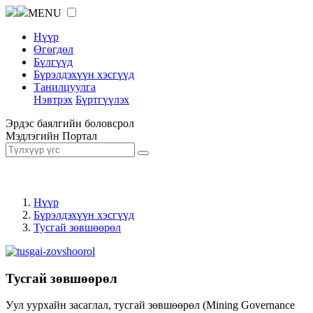
MENU
Нүүр
Өгөгдөл
Бүлгүүд
Бүрэлдэхүүн хэсгүүд
Танилцуулга
Нэвтрэх
Бүртгүүлэх
Эрдэс баялгийн боловсрол
Мэдлэгийн Портал
Нүүр
Бүрэлдэхүүн хэсгүүд
Тусгай зөвшөөрөл
Тусгай зөвшөөрөл
Уул уурхайн засаглал, тусгай зөвшөөрөл (Mining Governance