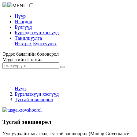
MENU
Нүүр
Өгөгдөл
Бүлгүүд
Бүрэлдэхүүн хэсгүүд
Танилцуулга
Нэвтрэх
Бүртгүүлэх
Эрдэс баялгийн боловсрол
Мэдлэгийн Портал
Нүүр
Бүрэлдэхүүн хэсгүүд
Тусгай зөвшөөрөл
Тусгай зөвшөөрөл
Уул уурхайн засаглал, тусгай зөвшөөрөл (Mining Governance