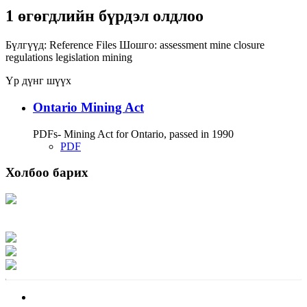
1 өгөгдлийн бүрдэл олдлоо
Бүлгүүд:
Reference Files
Шошго:
assessment
mine closure
regulations
legislation
mining
Үр дүнг шүүх
Ontario Mining Act
PDFs- Mining Act for Ontario, passed in 1990
PDF
Холбоо барих
Хаяг: Ашигт малтмал, газрын тосны газар, Монгол Улс, Улаанбаатар хот
15170, Чингэлтэй дүүрэг, Барилгачдын талбай-3, Засгийн газрын XII байр,
баруун жигүүр
Факс: 976-11-310370
Вэб админ: 976-51-263915
Цахим шуудан: info@mrpam.gov.mn