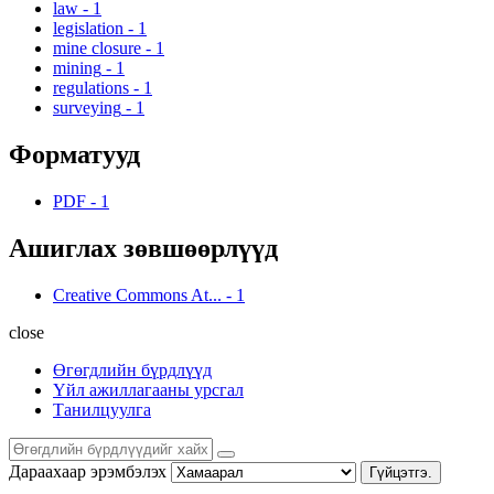
law
-
1
legislation
-
1
mine closure
-
1
mining
-
1
regulations
-
1
surveying
-
1
Форматууд
PDF
-
1
Ашиглах зөвшөөрлүүд
Creative Commons At...
-
1
close
Өгөгдлийн бүрдлүүд
Үйл ажиллагааны урсгал
Танилцуулга
Дараахаар эрэмбэлэх
Гүйцэтгэ.