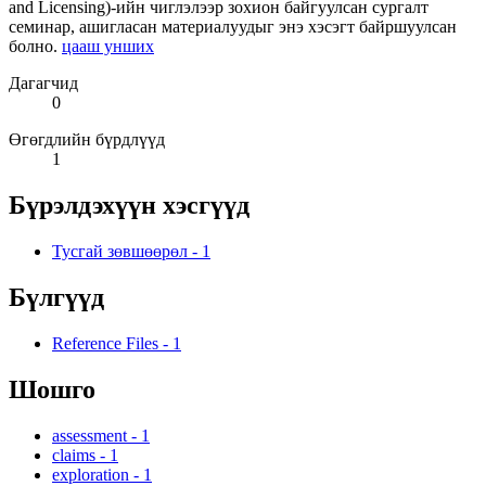
and Licensing)-ийн чиглэлээр зохион байгуулсан сургалт
семинар, ашигласан материалуудыг энэ хэсэгт байршуулсан
болно.
цааш унших
Дагагчид
0
Өгөгдлийн бүрдлүүд
1
Бүрэлдэхүүн хэсгүүд
Тусгай зөвшөөрөл
-
1
Бүлгүүд
Reference Files
-
1
Шошго
assessment
-
1
claims
-
1
exploration
-
1