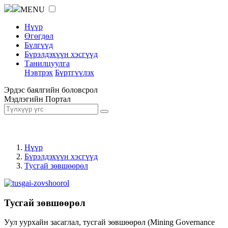
MENU
Нүүр
Өгөгдөл
Бүлгүүд
Бүрэлдэхүүн хэсгүүд
Танилцуулга
Нэвтрэх
Бүртгүүлэх
Эрдэс баялгийн боловсрол
Мэдлэгийн Портал
Нүүр
Бүрэлдэхүүн хэсгүүд
Тусгай зөвшөөрөл
Тусгай зөвшөөрөл
Уул уурхайн засаглал, тусгай зөвшөөрөл (Mining Governance