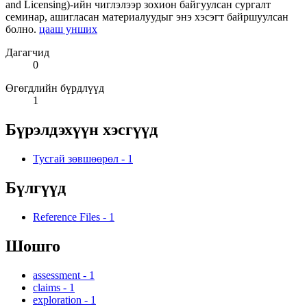
and Licensing)-ийн чиглэлээр зохион байгуулсан сургалт
семинар, ашигласан материалуудыг энэ хэсэгт байршуулсан
болно.
цааш унших
Дагагчид
0
Өгөгдлийн бүрдлүүд
1
Бүрэлдэхүүн хэсгүүд
Тусгай зөвшөөрөл
-
1
Бүлгүүд
Reference Files
-
1
Шошго
assessment
-
1
claims
-
1
exploration
-
1