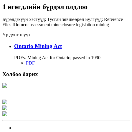
1 өгөгдлийн бүрдэл олдлоо
Бүрэлдэхүүн хэсгүүд:
Тусгай зөвшөөрөл
Бүлгүүд:
Reference
Files
Шошго:
assessment
mine closure
legislation
mining
Үр дүнг шүүх
Ontario Mining Act
PDFs- Mining Act for Ontario, passed in 1990
PDF
Холбоо барих
Хаяг: Ашигт малтмал, газрын тосны газар, Монгол Улс, Улаанбаатар хот
15170, Чингэлтэй дүүрэг, Барилгачдын талбай-3, Засгийн газрын XII байр,
баруун жигүүр
Факс: 976-11-310370
Вэб админ: 976-51-263915
Цахим шуудан: info@mrpam.gov.mn