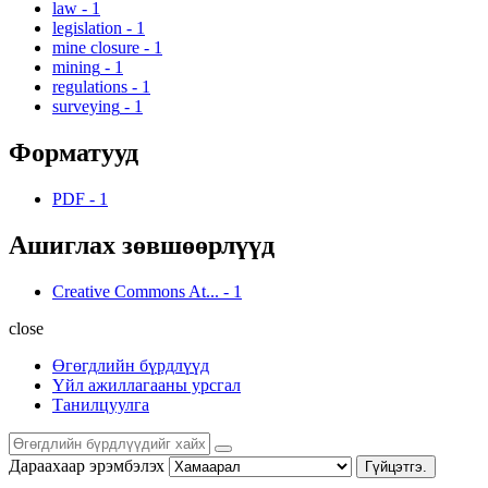
law
-
1
legislation
-
1
mine closure
-
1
mining
-
1
regulations
-
1
surveying
-
1
Форматууд
PDF
-
1
Ашиглах зөвшөөрлүүд
Creative Commons At...
-
1
close
Өгөгдлийн бүрдлүүд
Үйл ажиллагааны урсгал
Танилцуулга
Дараахаар эрэмбэлэх
Гүйцэтгэ.