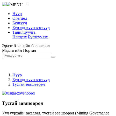
MENU
Нүүр
Өгөгдөл
Бүлгүүд
Бүрэлдэхүүн хэсгүүд
Танилцуулга
Нэвтрэх
Бүртгүүлэх
Эрдэс баялгийн боловсрол
Мэдлэгийн Портал
Нүүр
Бүрэлдэхүүн хэсгүүд
Тусгай зөвшөөрөл
Тусгай зөвшөөрөл
Уул уурхайн засаглал, тусгай зөвшөөрөл (Mining Governance