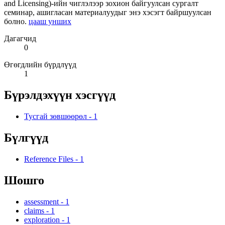
and Licensing)-ийн чиглэлээр зохион байгуулсан сургалт
семинар, ашигласан материалуудыг энэ хэсэгт байршуулсан
болно.
цааш унших
Дагагчид
0
Өгөгдлийн бүрдлүүд
1
Бүрэлдэхүүн хэсгүүд
Тусгай зөвшөөрөл
-
1
Бүлгүүд
Reference Files
-
1
Шошго
assessment
-
1
claims
-
1
exploration
-
1