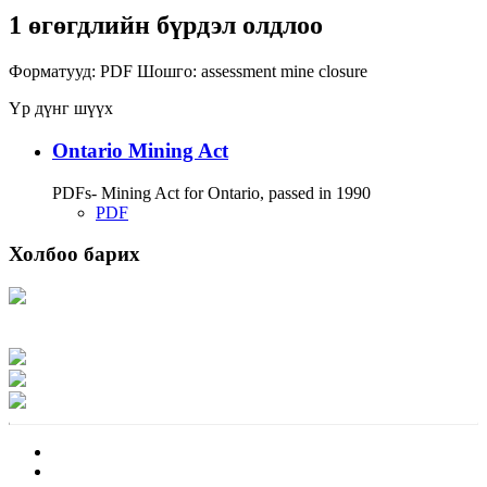
1 өгөгдлийн бүрдэл олдлоо
Форматууд:
PDF
Шошго:
assessment
mine closure
Үр дүнг шүүх
Ontario Mining Act
PDFs- Mining Act for Ontario, passed in 1990
PDF
Холбоо барих
Хаяг: Ашигт малтмал, газрын тосны газар, Монгол Улс, Улаанбаатар хот
15170, Чингэлтэй дүүрэг, Барилгачдын талбай-3, Засгийн газрын XII байр,
баруун жигүүр
Факс: 976-11-310370
Вэб админ: 976-51-263915
Цахим шуудан: info@mrpam.gov.mn