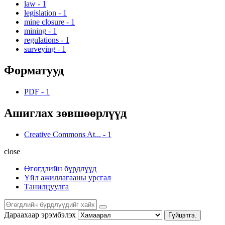
law
-
1
legislation
-
1
mine closure
-
1
mining
-
1
regulations
-
1
surveying
-
1
Форматууд
PDF
-
1
Ашиглах зөвшөөрлүүд
Creative Commons At...
-
1
close
Өгөгдлийн бүрдлүүд
Үйл ажиллагааны урсгал
Танилцуулга
Дараахаар эрэмбэлэх
Гүйцэтгэ.