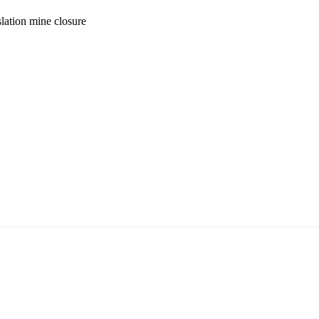
slation
mine closure
5170, Чингэлтэй дүүрэг, Барилгачдын талбай-3, Засгийн газрын XII байр, бару