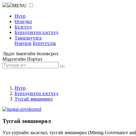
MENU
Нүүр
Өгөгдөл
Бүлгүүд
Бүрэлдэхүүн хэсгүүд
Танилцуулга
Нэвтрэх
Бүртгүүлэх
Эрдэс баялгийн боловсрол
Мэдлэгийн Портал
Нүүр
Бүрэлдэхүүн хэсгүүд
Тусгай зөвшөөрөл
Тусгай зөвшөөрөл
Уул уурхайн засаглал, тусгай зөвшөөрөл (Mining Governance an