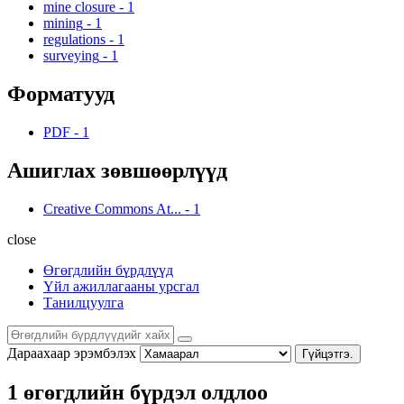
mine closure
-
1
mining
-
1
regulations
-
1
surveying
-
1
Форматууд
PDF
-
1
Ашиглах зөвшөөрлүүд
Creative Commons At...
-
1
close
Өгөгдлийн бүрдлүүд
Үйл ажиллагааны урсгал
Танилцуулга
Дараахаар эрэмбэлэх
Гүйцэтгэ.
1 өгөгдлийн бүрдэл олдлоо