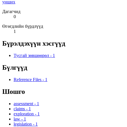
унших
Дагагчид
0
Өгөгдлийн бүрдлүүд
1
Бүрэлдэхүүн хэсгүүд
Тусгай зөвшөөрөл
-
1
Бүлгүүд
Reference Files
-
1
Шошго
assessment
-
1
claims
-
1
exploration
-
1
law
-
1
legislation
-
1