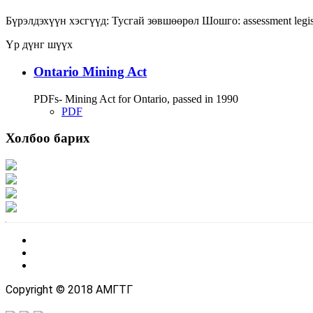
Бүрэлдэхүүн хэсгүүд:
Тусгай зөвшөөрөл
Шошго:
assessment
legi
Үр дүнг шүүх
Ontario Mining Act
PDFs- Mining Act for Ontario, passed in 1990
PDF
Холбоо барих
Хаяг: Ашигт малтмал, газрын тосны газар, Монгол Улс, Улаанбаатар хот 1
Факс: 976-11-310370
Вэб админ: 976-51-263915
Цахим шуудан: info@mrpam.gov.mn
Copyright © 2018 АМГТГ