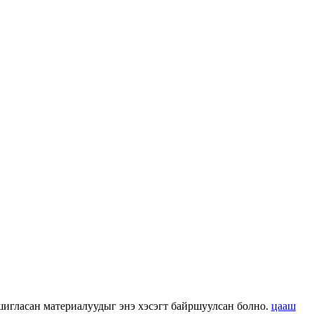
 ашигласан материалуудыг энэ хэсэгт байршуулсан болно.
цааш