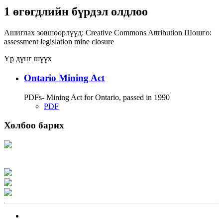
1 өгөгдлийн бүрдэл олдлоо
Ашиглах зөвшөөрлүүд:
Creative Commons Attribution
Шошго:
assessment
legislation
mine closure
Үр дүнг шүүх
Ontario Mining Act
PDFs- Mining Act for Ontario, passed in 1990
PDF
Холбоо барих
Хаяг: Ашигт малтмал, газрын тосны газар, Монгол Улс, Улаанбаатар хот
15170, Чингэлтэй дүүрэг, Барилгачдын талбай-3, Засгийн газрын XII байр,
баруун жигүүр
Факс: 976-11-310370
Вэб админ: 976-51-263915
Цахим шуудан: info@mrpam.gov.mn