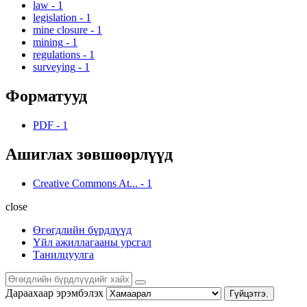
law
-
1
legislation
-
1
mine closure
-
1
mining
-
1
regulations
-
1
surveying
-
1
Форматууд
PDF
-
1
Ашиглах зөвшөөрлүүд
Creative Commons At...
-
1
close
Өгөгдлийн бүрдлүүд
Үйл ажиллагааны урсгал
Танилцуулга
Дараахаар эрэмбэлэх
Гүйцэтгэ.