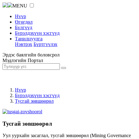
MENU
Нүүр
Өгөгдөл
Бүлгүүд
Бүрэлдэхүүн хэсгүүд
Танилцуулга
Нэвтрэх
Бүртгүүлэх
Эрдэс баялгийн боловсрол
Мэдлэгийн Портал
Нүүр
Бүрэлдэхүүн хэсгүүд
Тусгай зөвшөөрөл
Тусгай зөвшөөрөл
Уул уурхайн засаглал, тусгай зөвшөөрөл (Mining Governance