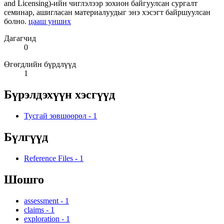
and Licensing)-ийн чиглэлээр зохион байгуулсан сургалт
семинар, ашигласан материалуудыг энэ хэсэгт байршуулсан
болно.
цааш унших
Дагагчид
0
Өгөгдлийн бүрдлүүд
1
Бүрэлдэхүүн хэсгүүд
Тусгай зөвшөөрөл
-
1
Бүлгүүд
Reference Files
-
1
Шошго
assessment
-
1
claims
-
1
exploration
-
1