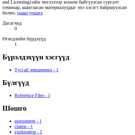
and Licensing)-ийн чиглэлээр зохион байгуулсан сургалт
семинар, ашигласан материалуудыг энэ хэсэгт байршуулсан
болно.
цааш унших
Дагагчид
0
Өгөгдлийн бүрдлүүд
1
Бүрэлдэхүүн хэсгүүд
Тусгай зөвшөөрөл
-
1
Бүлгүүд
Reference Files
-
1
Шошго
assessment
-
1
claims
-
1
exploration
-
1