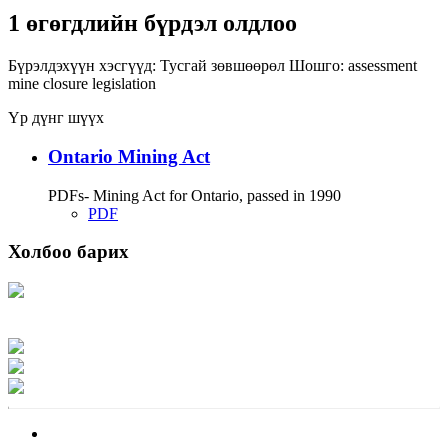
1 өгөгдлийн бүрдэл олдлоо
Бүрэлдэхүүн хэсгүүд:
Тусгай зөвшөөрөл
Шошго:
assessment
mine closure
legislation
Үр дүнг шүүх
Ontario Mining Act
PDFs- Mining Act for Ontario, passed in 1990
PDF
Холбоо барих
Хаяг: Ашигт малтмал, газрын тосны газар, Монгол Улс, Улаанбаатар хот
15170, Чингэлтэй дүүрэг, Барилгачдын талбай-3, Засгийн газрын XII байр,
баруун жигүүр
Факс: 976-11-310370
Вэб админ: 976-51-263915
Цахим шуудан: info@mrpam.gov.mn