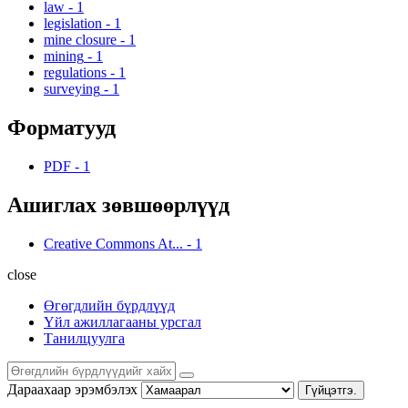
law
-
1
legislation
-
1
mine closure
-
1
mining
-
1
regulations
-
1
surveying
-
1
Форматууд
PDF
-
1
Ашиглах зөвшөөрлүүд
Creative Commons At...
-
1
close
Өгөгдлийн бүрдлүүд
Үйл ажиллагааны урсгал
Танилцуулга
Дараахаар эрэмбэлэх
Гүйцэтгэ.