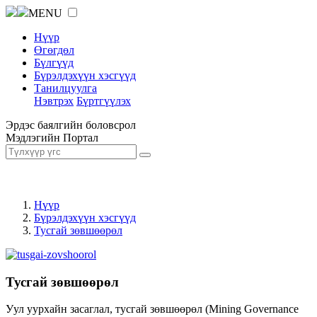
MENU
Нүүр
Өгөгдөл
Бүлгүүд
Бүрэлдэхүүн хэсгүүд
Танилцуулга
Нэвтрэх
Бүртгүүлэх
Эрдэс баялгийн боловсрол
Мэдлэгийн Портал
Нүүр
Бүрэлдэхүүн хэсгүүд
Тусгай зөвшөөрөл
Тусгай зөвшөөрөл
Уул уурхайн засаглал, тусгай зөвшөөрөл (Mining Governance