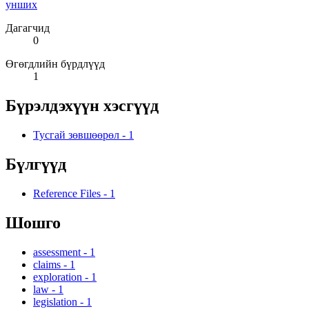
унших
Дагагчид
0
Өгөгдлийн бүрдлүүд
1
Бүрэлдэхүүн хэсгүүд
Тусгай зөвшөөрөл
-
1
Бүлгүүд
Reference Files
-
1
Шошго
assessment
-
1
claims
-
1
exploration
-
1
law
-
1
legislation
-
1