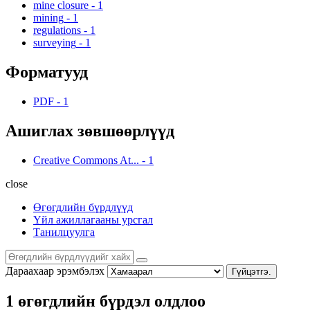
mine closure
-
1
mining
-
1
regulations
-
1
surveying
-
1
Форматууд
PDF
-
1
Ашиглах зөвшөөрлүүд
Creative Commons At...
-
1
close
Өгөгдлийн бүрдлүүд
Үйл ажиллагааны урсгал
Танилцуулга
Дараахаар эрэмбэлэх
Гүйцэтгэ.
1 өгөгдлийн бүрдэл олдлоо