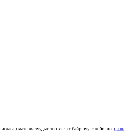
 ашигласан материалуудыг энэ хэсэгт байршуулсан болно.
цааш