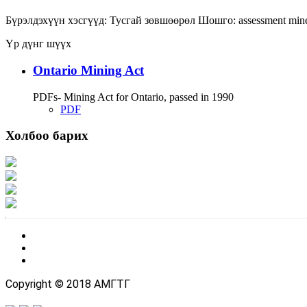
Бүрэлдэхүүн хэсгүүд:
Тусгай зөвшөөрөл
Шошго:
assessment
min
Үр дүнг шүүх
Ontario Mining Act
PDFs- Mining Act for Ontario, passed in 1990
PDF
Холбоо барих
Хаяг: Ашигт малтмал, газрын тосны газар, Монгол Улс, Улаанбаатар хот 1
Факс: 976-11-310370
Вэб админ: 976-51-263915
Цахим шуудан: info@mrpam.gov.mn
Copyright © 2018 АМГТГ