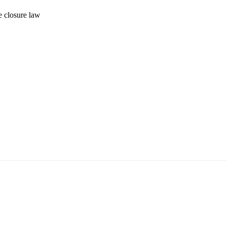
e closure
law
5170, Чингэлтэй дүүрэг, Барилгачдын талбай-3, Засгийн газрын XII байр, бару