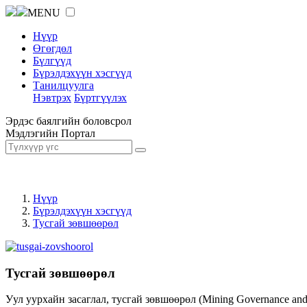
MENU
Нүүр
Өгөгдөл
Бүлгүүд
Бүрэлдэхүүн хэсгүүд
Танилцуулга
Нэвтрэх
Бүртгүүлэх
Эрдэс баялгийн боловсрол
Мэдлэгийн Портал
Нүүр
Бүрэлдэхүүн хэсгүүд
Тусгай зөвшөөрөл
Тусгай зөвшөөрөл
Уул уурхайн засаглал, тусгай зөвшөөрөл (Mining Governance an