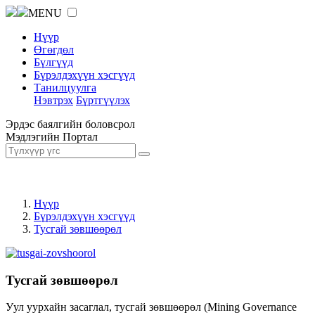
MENU
Нүүр
Өгөгдөл
Бүлгүүд
Бүрэлдэхүүн хэсгүүд
Танилцуулга
Нэвтрэх
Бүртгүүлэх
Эрдэс баялгийн боловсрол
Мэдлэгийн Портал
Нүүр
Бүрэлдэхүүн хэсгүүд
Тусгай зөвшөөрөл
Тусгай зөвшөөрөл
Уул уурхайн засаглал, тусгай зөвшөөрөл (Mining Governance