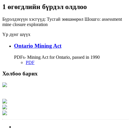
1 өгөгдлийн бүрдэл олдлоо
Бүрэлдэхүүн хэсгүүд:
Тусгай зөвшөөрөл
Шошго:
assessment
mine closure
exploration
Үр дүнг шүүх
Ontario Mining Act
PDFs- Mining Act for Ontario, passed in 1990
PDF
Холбоо барих
Хаяг: Ашигт малтмал, газрын тосны газар, Монгол Улс, Улаанбаатар хот
15170, Чингэлтэй дүүрэг, Барилгачдын талбай-3, Засгийн газрын XII байр,
баруун жигүүр
Факс: 976-11-310370
Вэб админ: 976-51-263915
Цахим шуудан: info@mrpam.gov.mn