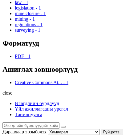
law
-
1
legislation
-
1
mine closure
-
1
mining
-
1
regulations
-
1
surveying
-
1
Форматууд
PDF
-
1
Ашиглах зөвшөөрлүүд
Creative Commons At...
-
1
close
Өгөгдлийн бүрдлүүд
Үйл ажиллагааны урсгал
Танилцуулга
Дараахаар эрэмбэлэх
Гүйцэтгэ.