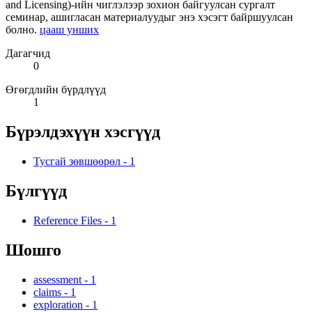
and Licensing)-ийн чиглэлээр зохион байгуулсан сургалт
семинар, ашигласан материалуудыг энэ хэсэгт байршуулсан
болно.
цааш унших
Дагагчид
0
Өгөгдлийн бүрдлүүд
1
Бүрэлдэхүүн хэсгүүд
Тусгай зөвшөөрөл
-
1
Бүлгүүд
Reference Files
-
1
Шошго
assessment
-
1
claims
-
1
exploration
-
1