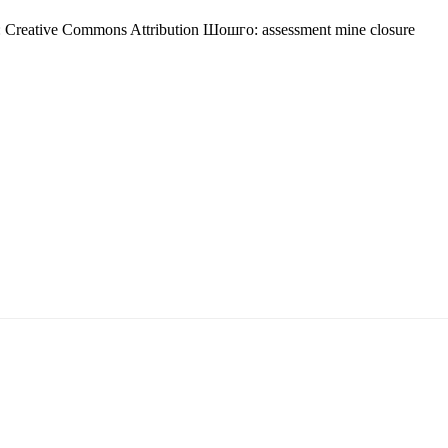
:
Creative Commons Attribution
Шошго:
assessment
mine closure
5170, Чингэлтэй дүүрэг, Барилгачдын талбай-3, Засгийн газрын XII байр, бару