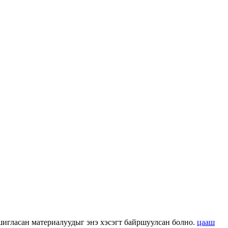
 ашигласан материалуудыг энэ хэсэгт байршуулсан болно.
цааш