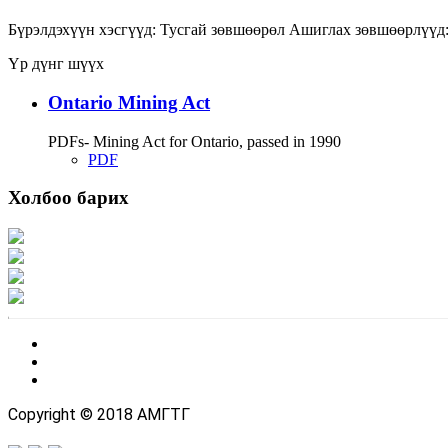
Бүрэлдэхүүн хэсгүүд:
Тусгай зөвшөөрөл
Ашиглах зөвшөөрлүүд
Үр дүнг шүүх
Ontario Mining Act
PDFs- Mining Act for Ontario, passed in 1990
PDF
Холбоо барих
Хаяг: Ашигт малтмал, газрын тосны газар, Монгол Улс, Улаанбаатар хот 1
Факс: 976-11-310370
Вэб админ: 976-51-263915
Цахим шуудан: info@mrpam.gov.mn
Copyright © 2018 АМГТГ