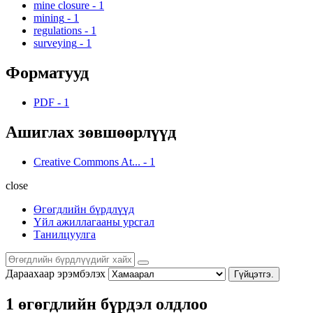
mine closure
-
1
mining
-
1
regulations
-
1
surveying
-
1
Форматууд
PDF
-
1
Ашиглах зөвшөөрлүүд
Creative Commons At...
-
1
close
Өгөгдлийн бүрдлүүд
Үйл ажиллагааны урсгал
Танилцуулга
Дараахаар эрэмбэлэх
Гүйцэтгэ.
1 өгөгдлийн бүрдэл олдлоо