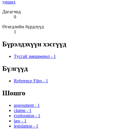
унших
Дагагчид
0
Өгөгдлийн бүрдлүүд
1
Бүрэлдэхүүн хэсгүүд
Тусгай зөвшөөрөл
-
1
Бүлгүүд
Reference Files
-
1
Шошго
assessment
-
1
claims
-
1
exploration
-
1
law
-
1
legislation
-
1