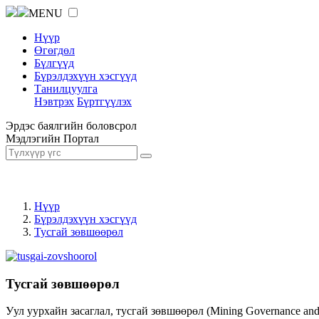
MENU
Нүүр
Өгөгдөл
Бүлгүүд
Бүрэлдэхүүн хэсгүүд
Танилцуулга
Нэвтрэх
Бүртгүүлэх
Эрдэс баялгийн боловсрол
Мэдлэгийн Портал
Нүүр
Бүрэлдэхүүн хэсгүүд
Тусгай зөвшөөрөл
Тусгай зөвшөөрөл
Уул уурхайн засаглал, тусгай зөвшөөрөл (Mining Governance an