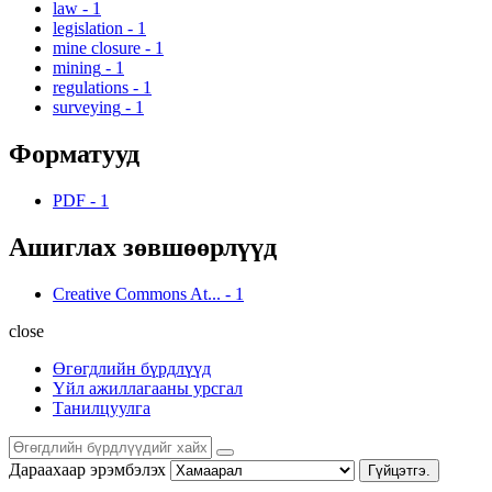
law
-
1
legislation
-
1
mine closure
-
1
mining
-
1
regulations
-
1
surveying
-
1
Форматууд
PDF
-
1
Ашиглах зөвшөөрлүүд
Creative Commons At...
-
1
close
Өгөгдлийн бүрдлүүд
Үйл ажиллагааны урсгал
Танилцуулга
Дараахаар эрэмбэлэх
Гүйцэтгэ.