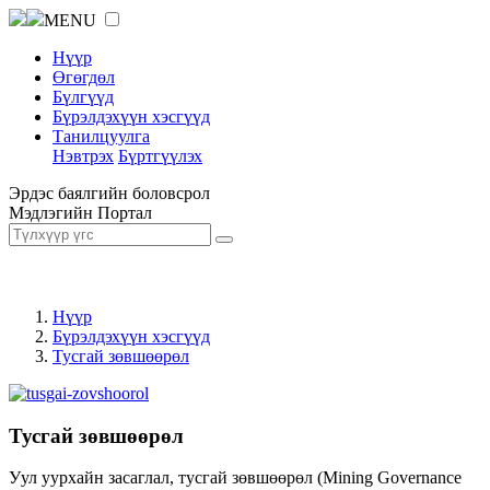
MENU
Нүүр
Өгөгдөл
Бүлгүүд
Бүрэлдэхүүн хэсгүүд
Танилцуулга
Нэвтрэх
Бүртгүүлэх
Эрдэс баялгийн боловсрол
Мэдлэгийн Портал
Нүүр
Бүрэлдэхүүн хэсгүүд
Тусгай зөвшөөрөл
Тусгай зөвшөөрөл
Уул уурхайн засаглал, тусгай зөвшөөрөл (Mining Governance