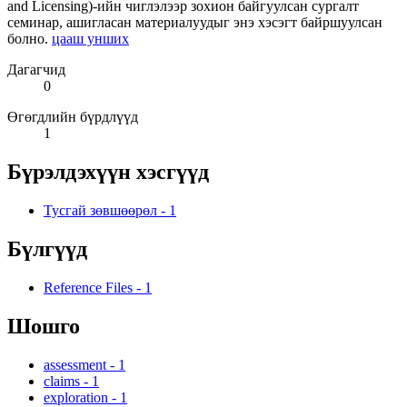
and Licensing)-ийн чиглэлээр зохион байгуулсан сургалт
семинар, ашигласан материалуудыг энэ хэсэгт байршуулсан
болно.
цааш унших
Дагагчид
0
Өгөгдлийн бүрдлүүд
1
Бүрэлдэхүүн хэсгүүд
Тусгай зөвшөөрөл
-
1
Бүлгүүд
Reference Files
-
1
Шошго
assessment
-
1
claims
-
1
exploration
-
1