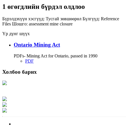
1 өгөгдлийн бүрдэл олдлоо
Бүрэлдэхүүн хэсгүүд:
Тусгай зөвшөөрөл
Бүлгүүд:
Reference
Files
Шошго:
assessment
mine closure
Үр дүнг шүүх
Ontario Mining Act
PDFs- Mining Act for Ontario, passed in 1990
PDF
Холбоо барих
Хаяг: Ашигт малтмал, газрын тосны газар, Монгол Улс, Улаанбаатар хот
15170, Чингэлтэй дүүрэг, Барилгачдын талбай-3, Засгийн газрын XII байр,
баруун жигүүр
Факс: 976-11-310370
Вэб админ: 976-51-263915
Цахим шуудан: info@mrpam.gov.mn